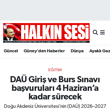
Nöbetçi Eczaneler
Hava Durumu
Trafik Durumu
Güncel
Güney'den Haberler
Dünya
Ayaklı Ga
Puan Durumu ve Fikstür
Tüm Manşetler
EĞİTİM
DAÜ Giriş ve Burs Sınavı
Son Dakika Haberleri
başvuruları 4 Haziran’a
Haber Arşivi
kadar sürecek
Doğu Akdeniz Üniversitesi’nin (DAÜ) 2026–2027