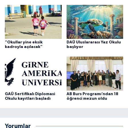
“Okullar yine eksik
DAÜ Uluslararası Yaz Okulu
kadroyla açılacak”
başlıyor
GAÜ Sertifikalı Diplomasi
AB Burs Programı’ndan 18
Okulu kayıtları başladı
öğrenci mezun oldu
Yorumlar