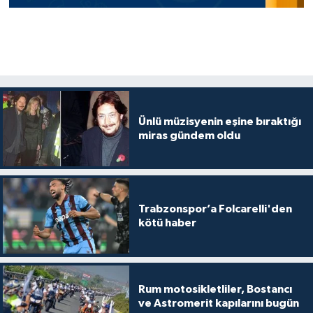
Ünlü müzisyenin eşine bıraktığı
miras gündem oldu
Trabzonspor’a Folcarelli'den
kötü haber
Rum motosikletliler, Bostancı
ve Astromerit kapılarını bugün