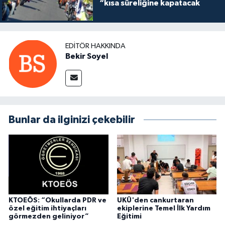
“kısa süreliğine kapatacak
EDITÖR HAKKINDA
Bekir Soyel
Bunlar da ilginizi çekebilir
KTOEÖS: “Okullarda PDR ve
UKÜ'den cankurtaran
özel eğitim ihtiyaçları
ekiplerine Temel İlk Yardım
görmezden geliniyor”
Eğitimi