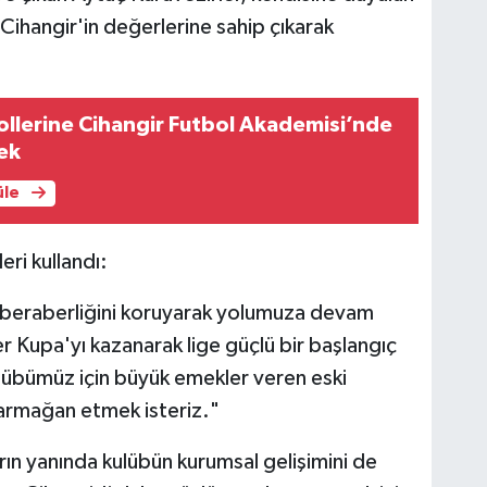
Cihangir'in değerlerine sahip çıkarak
ollerine Cihangir Futbol Akademisi’nde
ek
üle
ri kullandı:
e beraberliğini koruyarak yolumuza devam
Kupa'yı kazanarak lige güçlü bir başlangıç
ulübümüz için büyük emekler veren eski
armağan etmek isteriz."
rın yanında kulübün kurumsal gelişimini de