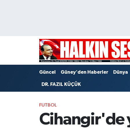
Nöbetçi Eczaneler
Hava Durumu
Trafik Durumu
Puan Durumu ve Fikstür
Güncel
Güney'den Haberler
Dünya
Tüm Manşetler
DR. FAZIL KÜÇÜK
Son Dakika Haberleri
FUTBOL
Haber Arşivi
Cihangir'de