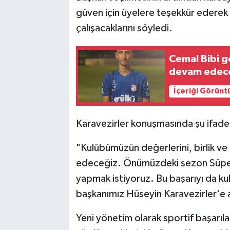
güven için üyelere teşekkür ederek 
çalışacaklarını söyledi.
Cemal Bibi g
devam edec
İçeriği Görünt
Karavezirler konuşmasında şu ifadele
"Kulübümüzün değerlerini, birlik v
edeceğiz. Önümüzdeki sezon Süper 
yapmak istiyoruz. Bu başarıyı da k
başkanımız Hüseyin Karavezirler'e 
Yeni yönetim olarak sportif başarıla