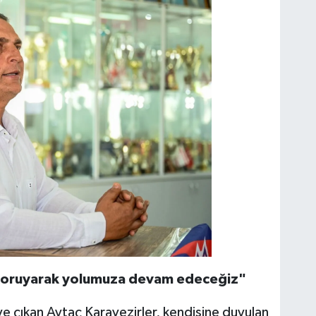
i koruyarak yolumuza devam edeceğiz"
e çıkan Aytaç Karavezirler, kendisine duyulan