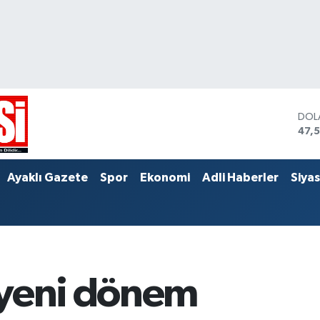
DOL
47,
EUR
55,
STE
Ayaklı Gazete
Spor
Ekonomi
Adli Haberler
Siya
64,
 yeni dönem