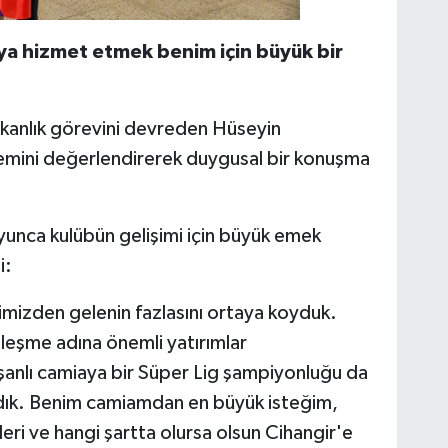
ya hizmet etmek benim için büyük bir
kanlık görevini devreden Hüseyin
dönemini değerlendirerek duygusal bir konuşma
yunca kulübün gelişimi için büyük emek
i:
elimizden gelenin fazlasını ortaya koyduk.
leşme adına önemli yatırımlar
u şanlı camiaya bir Süper Lig şampiyonluğu da
dık. Benim camiamdan en büyük isteğim,
ri ve hangi şartta olursa olsun Cihangir'e