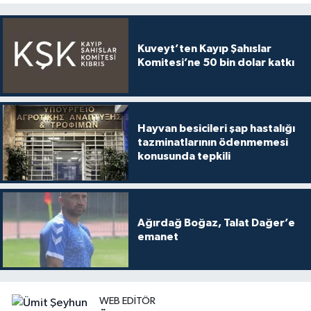
Kuveyt’ten Kayıp Şahıslar
Komitesi’ne 50 bin dolar katkı
Hayvan besicileri şap hastalığı
tazminatlarının ödenmemesi
konusunda tepkili
Ağırdağ Boğaz, Talat Dağer’e
emanet
WEB EDITÖR