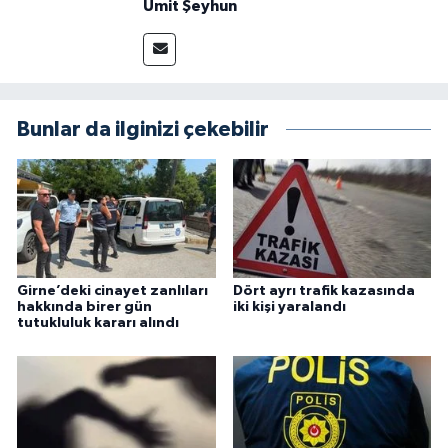
Ümit Şeyhun
Bunlar da ilginizi çekebilir
Girne’deki cinayet zanlıları
Dört ayrı trafik kazasında
hakkında birer gün
iki kişi yaralandı
tutukluluk kararı alındı