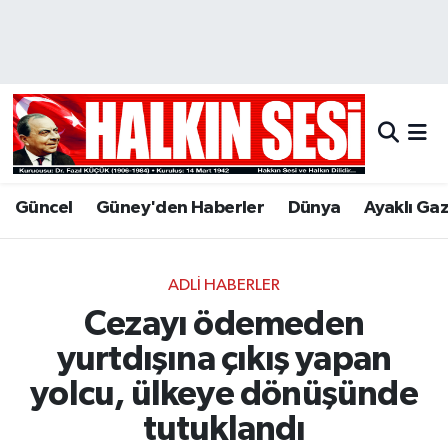
Nöbetçi Eczaneler
Hava Durumu
Trafik Durumu
Güncel
Güney'den Haberler
Dünya
Ayaklı Ga
Puan Durumu ve Fikstür
Tüm Manşetler
ADLI HABERLER
Cezayı ödemeden
Son Dakika Haberleri
yurtdışına çıkış yapan
Haber Arşivi
yolcu, ülkeye dönüşünde
tutuklandı