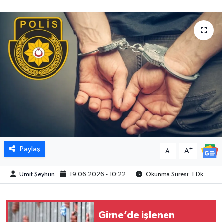
Paylaş
-
+
A
A
Ümit Şeyhun
19.06.2026 - 10:22
Okunma Süresi: 1 Dk
Girne’de işlenen