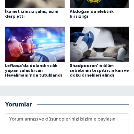
İkamet izinsiz şahıs, eşini
Akdoğan’da elektrik
darp etti
hırsızlığı
Lefkoşa’da dolandırıcılık
Shadpooran’ın ölüm
yapan şahıs Ercan
sebebinin tespiti için kan ve
Havalimanı'nda tutuklandı
doku örnekleri alındı
Yorumlar