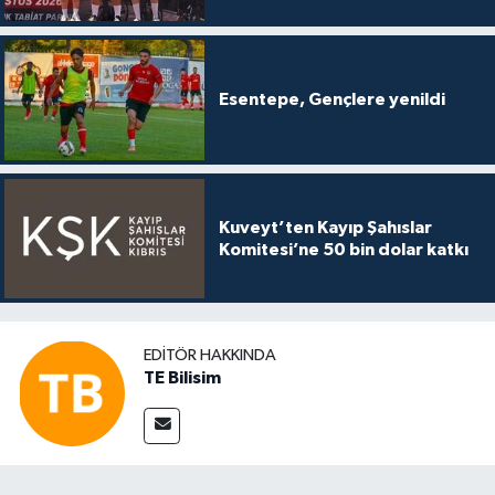
Esentepe, Gençlere yenildi
Kuveyt’ten Kayıp Şahıslar
Komitesi’ne 50 bin dolar katkı
EDITÖR HAKKINDA
TE Bilisim