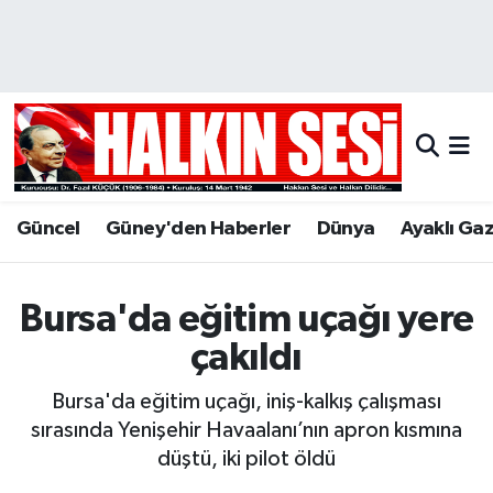
Nöbetçi Eczaneler
Hava Durumu
Trafik Durumu
Güncel
Güney'den Haberler
Dünya
Ayaklı Ga
Puan Durumu ve Fikstür
Tüm Manşetler
Bursa'da eğitim uçağı yere
çakıldı
Son Dakika Haberleri
Bursa'da eğitim uçağı, iniş-kalkış çalışması
Haber Arşivi
sırasında Yenişehir Havaalanı’nın apron kısmına
düştü, iki pilot öldü