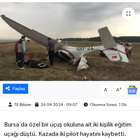
Paylaş
-
+
A
A
TE Bilisim
24.09.2024 - 09:07
Okunma Süresi: 1 Dk
Bursa’da özel bir uçuş okuluna ait iki kişilik eğitim
uçağı düştü. Kazada iki pilot hayatını kaybetti.