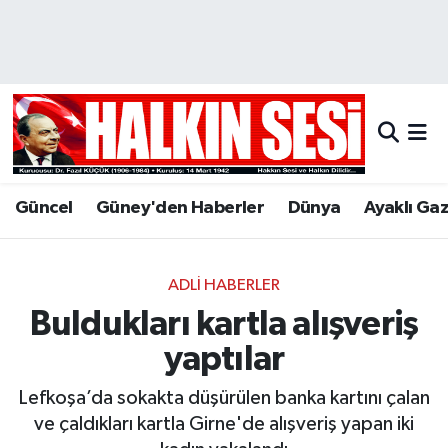
Nöbetçi Eczaneler
Hava Durumu
Trafik Durumu
Güncel
Güney'den Haberler
Dünya
Ayaklı Ga
Puan Durumu ve Fikstür
Tüm Manşetler
ADLI HABERLER
Buldukları kartla alışveriş
Son Dakika Haberleri
yaptılar
Haber Arşivi
Lefkoşa’da sokakta düşürülen banka kartını çalan
ve çaldıkları kartla Girne'de alışveriş yapan iki