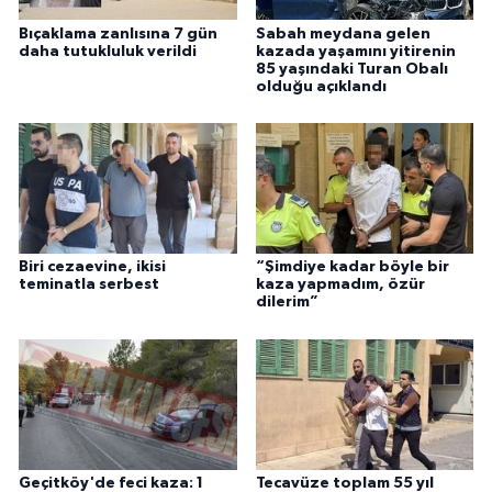
Bıçaklama zanlısına 7 gün
Sabah meydana gelen
daha tutukluluk verildi
kazada yaşamını yitirenin
85 yaşındaki Turan Obalı
olduğu açıklandı
Biri cezaevine, ikisi
“Şimdiye kadar böyle bir
teminatla serbest
kaza yapmadım, özür
dilerim”
Geçitköy'de feci kaza: 1
Tecavüze toplam 55 yıl