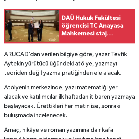
DAÜ Hukuk Fakültesi
öğrencisi TC Anayasa
Mahkemesi staj
programını başarıyla
tamamladı
ARUCAD’dan verilen bilgiye göre, yazar Tevfik
Aytekin yürütücülüğündeki atölye, yazmayı
teoriden değil yazma pratiğinden ele alacak.
Atölyenin merkezinde, yazı matematiği yer
alacak ve katılımcılar ilk haftadan itibaren yazmaya
başlayacak. Ürettikleri her metin ise, sonraki
buluşmada incelenecek.
Amaç, hikâye ve roman yazımına dair kafa