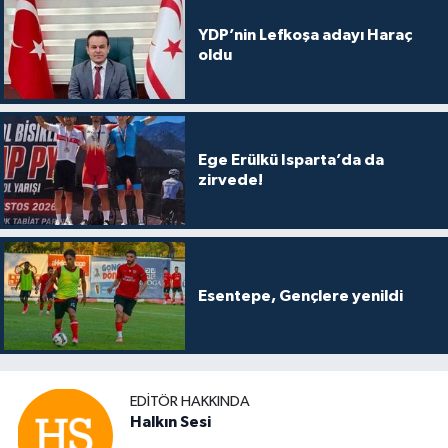
YDP’nin Lefkoşa adayı Haraç
oldu
Ege Erülkü Isparta’da da
zirvede!
Esentepe, Gençlere yenildi
EDITÖR HAKKINDA
Halkın Sesi