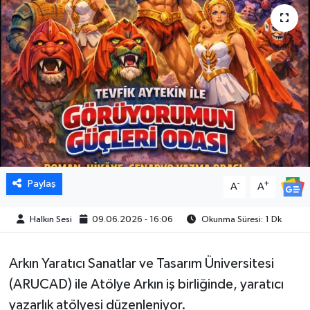
Paylaş
-
+
A
A
Halkın Sesi
09.06.2026 - 16:06
Okunma Süresi: 1 Dk
Arkın Yaratıcı Sanatlar ve Tasarım Üniversitesi
(ARUCAD) ile Atölye Arkın iş birliğinde, yaratıcı
yazarlık atölyesi düzenleniyor.