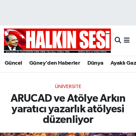
Nöbetçi Eczaneler
Hava Durumu
Trafik Durumu
Güncel
Güney'den Haberler
Dünya
Ayaklı Ga
Puan Durumu ve Fikstür
Tüm Manşetler
ÜNIVERSITE
ARUCAD ve Atölye Arkın
Son Dakika Haberleri
yaratıcı yazarlık atölyesi
Haber Arşivi
düzenliyor