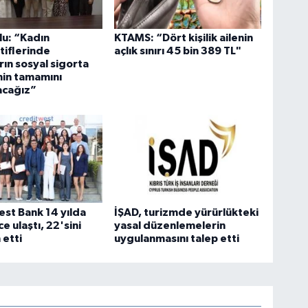
u: “Kadın
KTAMS: “Dört kişilik ailenin
iflerinde
açlık sınırı 45 bin 389 TL"
rın sosyal sigorta
nin tamamını
acağız”
st Bank 14 yılda
İŞAD, turizmde yürürlükteki
e ulaştı, 22'sini
yasal düzenlemelerin
 etti
uygulanmasını talep etti