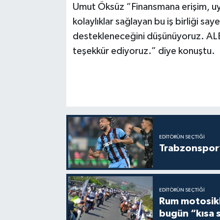
Umut Öksüz “Finansmana erişim, uy
kolaylıklar sağlayan bu iş birliği s
destekleneceğini düşünüyoruz. ALBAN
teşekkür ediyoruz.” diye konuştu.
EDITÖRÜN SEÇTIĞI
Trabzonspor’
EDITÖRÜN SEÇTIĞI
Rum motosikle
bugün “kısa 