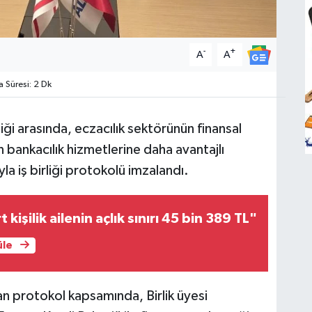
-
+
A
A
Süresi: 2 Dk
iği arasında, eczacılık sektörünün finansal
n bankacılık hizmetlerine daha avantajlı
la iş birliği protokolü imzalandı.
kişilik ailenin açlık sınırı 45 bin 389 TL"
üle
n protokol kapsamında, Birlik üyesi