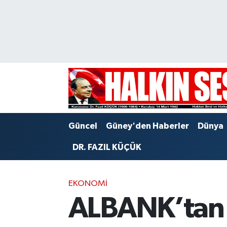
Nöbetçi Eczaneler
Hava Durumu
Trafik Durumu
Puan Durumu ve Fikstür
Güncel
Güney'den Haberler
Dünya
Tüm Manşetler
DR. FAZIL KÜÇÜK
Son Dakika Haberleri
EKONOMI
Haber Arşivi
ALBANK’tan e