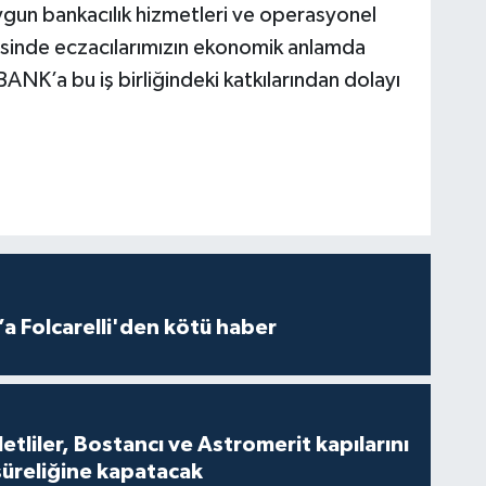
gun bankacılık hizmetleri ve operasyonel
ayesinde eczacılarımızın ekonomik anlamda
K’a bu iş birliğindeki katkılarından dolayı
a Folcarelli'den kötü haber
tliler, Bostancı ve Astromerit kapılarını
süreliğine kapatacak