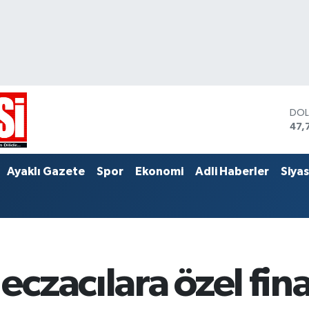
DO
47,
EU
55,
STE
Ayaklı Gazete
Spor
Ekonomi
Adli Haberler
Siya
64,
czacılara özel fin