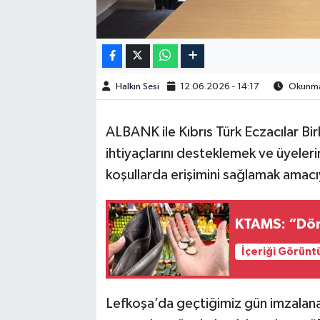
Halkın Sesi
12.06.2026 - 14:17
Okunma 
ALBANK ile Kıbrıs Türk Eczacılar Birl
ihtiyaçlarını desteklemek ve üyeleri
koşullarda erişimini sağlamak amacıy
KTAMS: “Dört 
İçeriği Görünt
Lefkoşa’da geçtiğimiz gün imzalana