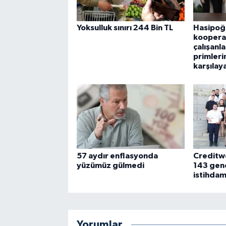
Yoksulluk sınırı 244 Bin TL
Hasipoğl
kooperat
çalışanla
primleri
karşılay
57 aydır enflasyonda
Creditwe
yüzümüz gülmedi
143 genc
istihdam
Yorumlar