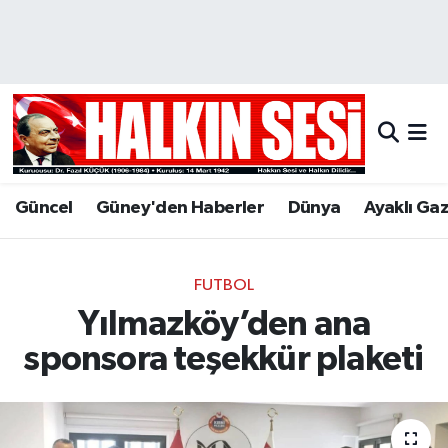
Nöbetçi Eczaneler
Hava Durumu
Trafik Durumu
Güncel
Güney'den Haberler
Dünya
Ayaklı Ga
Puan Durumu ve Fikstür
Tüm Manşetler
FUTBOL
Yılmazköy’den ana
Son Dakika Haberleri
sponsora teşekkür plaketi
Haber Arşivi