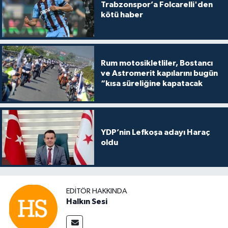
Trabzonspor’a Folcarelli'den
kötü haber
Rum motosikletliler, Bostancı
ve Astromerit kapılarını bugün
“kısa süreliğine kapatacak
YDP’nin Lefkoşa adayı Haraç
oldu
EDITÖR HAKKINDA
Halkın Sesi