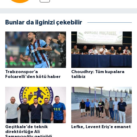
Bunlar da ilginizi çekebilir
Trabzonspor’a
Choudhry: Tüm kupalara
Folcarelli'den kötü haber
talibiz
Geçitkale’de teknik
Lefke, Levent Eriş’e emanet
direktörlüğe Ali
Samancıoğlu getirildi