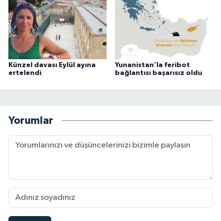
Künzel davası Eylül ayına
Yunanistan’la feribot
ertelendi
bağlantısı başarısız oldu
Yorumlar