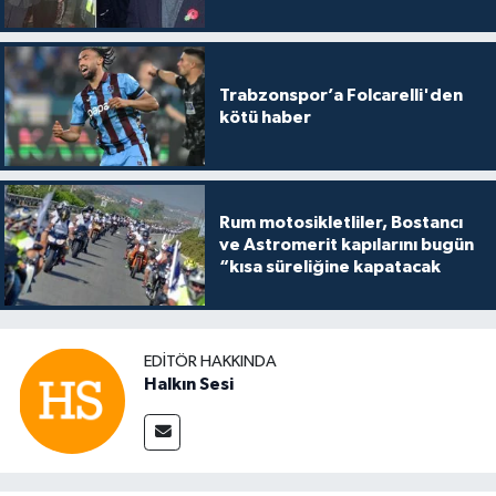
Trabzonspor’a Folcarelli'den
kötü haber
Rum motosikletliler, Bostancı
ve Astromerit kapılarını bugün
“kısa süreliğine kapatacak
EDITÖR HAKKINDA
Halkın Sesi