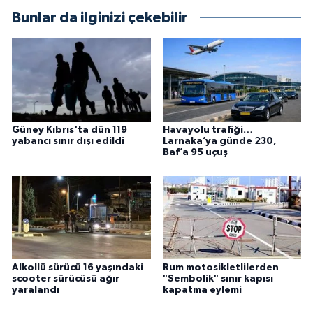
Bunlar da ilginizi çekebilir
Güney Kıbrıs'ta dün 119
Havayolu trafiği…
yabancı sınır dışı edildi
Larnaka’ya günde 230,
Baf’a 95 uçuş
Alkollü sürücü 16 yaşındaki
Rum motosikletlilerden
scooter sürücüsü ağır
"Sembolik" sınır kapısı
yaralandı
kapatma eylemi