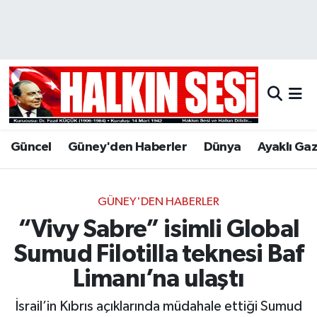
Nöbetçi Eczaneler
Hava Durumu
Trafik Durumu
Güncel
Güney'den Haberler
Dünya
Ayaklı Ga
Puan Durumu ve Fikstür
Tüm Manşetler
GÜNEY'DEN HABERLER
“Vivy Sabre” isimli Global
Son Dakika Haberleri
Sumud Filotilla teknesi Baf
Haber Arşivi
Limanı’na ulaştı
İsrail’in Kıbrıs açıklarında müdahale ettiği Sumud