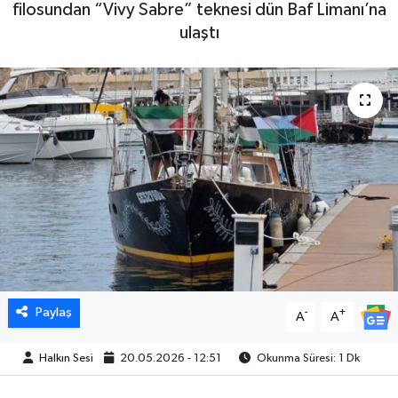
filosundan “Vivy Sabre” teknesi dün Baf Limanı’na
ulaştı
Paylaş
-
+
A
A
Halkın Sesi
20.05.2026 - 12:51
Okunma Süresi: 1 Dk