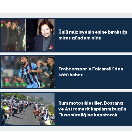
Ünlü müzisyenin eşine bıraktığı
miras gündem oldu
Trabzonspor’a Folcarelli'den
kötü haber
Rum motosikletliler, Bostancı
ve Astromerit kapılarını bugün
“kısa süreliğine kapatacak