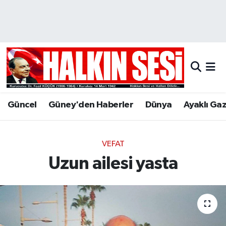
Nöbetçi Eczaneler
Hava Durumu
Trafik Durumu
Güncel
Güney'den Haberler
Dünya
Ayaklı Ga
Puan Durumu ve Fikstür
Tüm Manşetler
VEFAT
Uzun ailesi yasta
Son Dakika Haberleri
Haber Arşivi