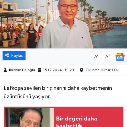
Paylaş
-
+
A
A
İbrahim Daloğlu
15.12.2024 - 19:23
Okunma Süresi: 1 Dk
Lefkoşa sevilen bir çınarını daha kaybetmenin
üzüntüsünü yaşıyor.
Bir değeri daha
kaybettik