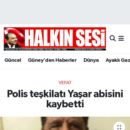
Nöbetçi Eczaneler
Hava Durumu
Trafik Durumu
Güncel
Güney'den Haberler
Dünya
Ayaklı Ga
Puan Durumu ve Fikstür
Tüm Manşetler
VEFAT
Polis teşkilatı Yaşar abisini
Son Dakika Haberleri
kaybetti
Haber Arşivi