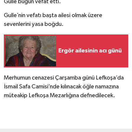
Gulle bugün vefat etti.
Gulle’nin vefatı başta ailesi olmak üzere
sevenlerini yasa boğdu.
Ergör ailesinin acı günü
Merhumun cenazesi Çarşamba günü Lefkoşa’da
İsmail Safa Camisi’nde kılınacak öğle namazına
müteakip Lefkoşa Mezarlığına defnedilecek.