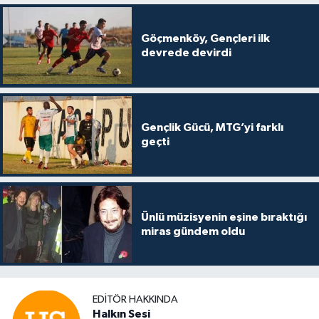
Göçmenköy, Gençleri ilk
devrede devirdi
Gençlik Gücü, MTG’yi farklı
geçti
Ünlü müzisyenin eşine bıraktığı
miras gündem oldu
EDITÖR HAKKINDA
Halkın Sesi