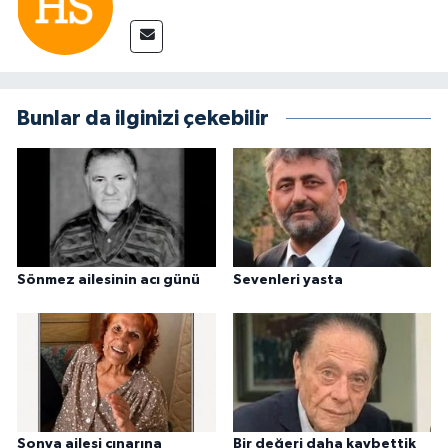
Bunlar da ilginizi çekebilir
Sönmez ailesinin acı günü
Sevenleri yasta
Şonya ailesi çınarına
Bir değeri daha kaybettik