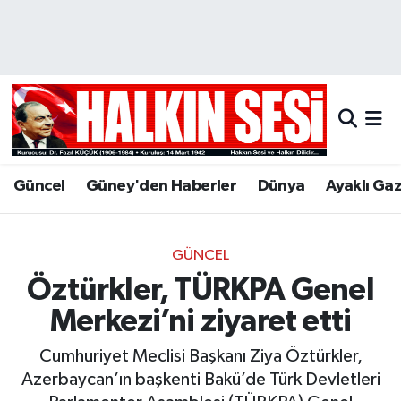
Nöbetçi Eczaneler
Hava Durumu
Trafik Durumu
Güncel
Güney'den Haberler
Dünya
Ayaklı Ga
Puan Durumu ve Fikstür
Tüm Manşetler
GÜNCEL
Öztürkler, TÜRKPA Genel
Son Dakika Haberleri
Merkezi’ni ziyaret etti
Haber Arşivi
Cumhuriyet Meclisi Başkanı Ziya Öztürkler,
Azerbaycan’ın başkenti Bakü’de Türk Devletleri