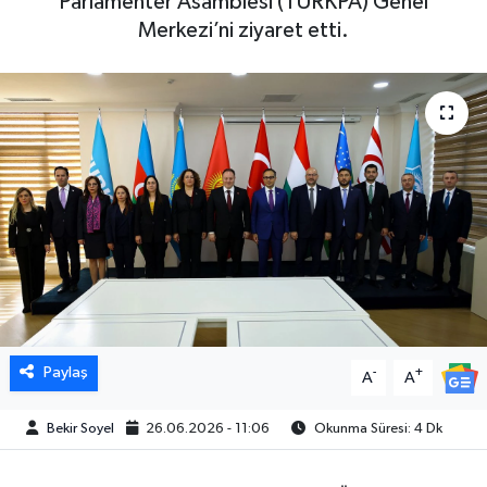
Parlamenter Asamblesi (TÜRKPA) Genel
Merkezi’ni ziyaret etti.
Paylaş
-
+
A
A
Bekir Soyel
26.06.2026 - 11:06
Okunma Süresi: 4 Dk