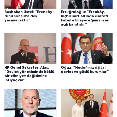
Başbakan Üstel: “Erenköy
Ertuğruloğlu: “Erenköy,
ruhu sonsuza dek
hiçbir şart altında esareti
yaşayacaktır”
kabul etmeyeceğimizin en
açık kanıtıdır”
HP Genel Sekreteri Alas:
Oğuz: “Hedefimiz dijital
“Devlet yönetiminde köklü
devlet ve güçlü kurumlar”
bir zihniyet değişimine
ihtiyaç var”