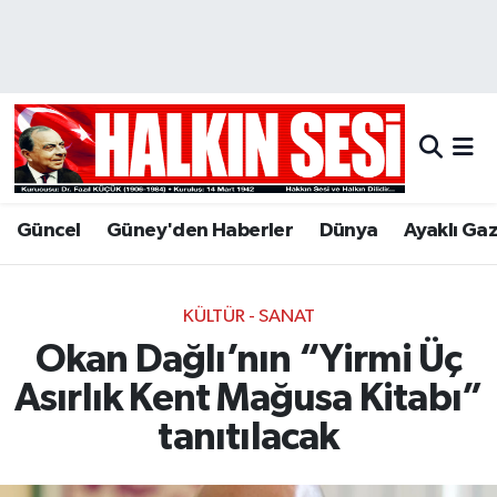
Nöbetçi Eczaneler
Hava Durumu
Trafik Durumu
Güncel
Güney'den Haberler
Dünya
Ayaklı Ga
Puan Durumu ve Fikstür
Tüm Manşetler
KÜLTÜR - SANAT
Okan Dağlı’nın “Yirmi Üç
Son Dakika Haberleri
Asırlık Kent Mağusa Kitabı”
Haber Arşivi
tanıtılacak