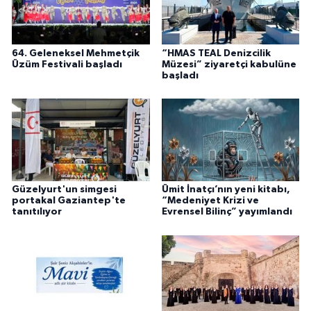
64. Geleneksel Mehmetçik
“HMAS TEAL Denizcilik
Üzüm Festivali başladı
Müzesi” ziyaretçi kabulüne
başladı
Güzelyurt'un simgesi
Ümit İnatçı’nın yeni kitabı,
portakal Gaziantep'te
“Medeniyet Krizi ve
tanıtılıyor
Evrensel Bilinç” yayımlandı