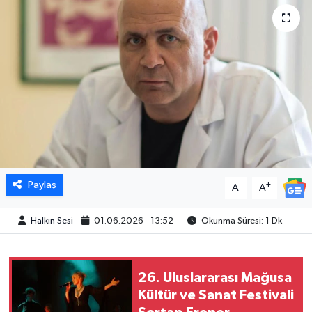
Paylaş
-
+
A
A
Halkın Sesi
01.06.2026 - 13:52
Okunma Süresi: 1 Dk
26. Uluslararası Mağusa
Kültür ve Sanat Festivali