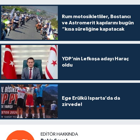
Rum motosikletliler, Bostancı
ve Astromerit kapılarını bugün
“kısa süreliğine kapatacak
YDP’nin Lefkoşa adayı Haraç
oldu
Ege Erülkü Isparta’da da
zirvede!
EDITÖR HAKKINDA