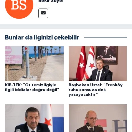
Bekir Soyel
Bunlar da ilginizi çekebilir
KIB-TEK: “Ot temizliğiyle
Başbakan Üstel: “Erenköy
ilgili iddialar doğru değil"
ruhu sonsuza dek
yaşayacaktır”