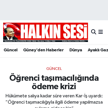
Nöbetçi Eczaneler
Hava Durumu
Trafik Durumu
Güncel
Güney'den Haberler
Dünya
Ayaklı Ga
Puan Durumu ve Fikstür
Tüm Manşetler
GÜNCEL
Öğrenci taşımacılığında
Son Dakika Haberleri
ödeme krizi
Haber Arşivi
Hükümete salıya kadar süre veren Kar-İş uyardı:
“Öğrenci taşımacılığıyla ilgili ödeme yapılmazsa