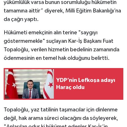
yükümlülük varsa bunun sorumluluğu hükümetin
tamamına aittir” diyerek, Milli Eğitim Bakanlığı’na
da çağrı yaptı.
Hükümeti emekçinin alın terine "saygıyı
göstermemekle" suçlayan Kar-İş Başkanı Fuat
Topaloğlu, verilen hizmetin bedelinin zamanında
ödenmesinin en temel hak olduğunu belirtti.
YDP’nin Lefkoşa adayı
Haraç oldu
Topaloğlu, yaz tatilinin taşımacılar için dinlenme
değil, hak arama süreci olacağını da söyleyerek,
"Anlaşılan odur ki hükümet edenler Kar-İş’in