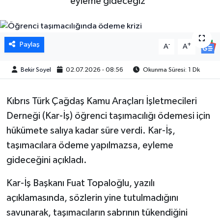
eyleme gideceğiz”
Paylaş
-
+
A
A
Bekir Soyel
02.07.2026 - 08:56
Okunma Süresi: 1 Dk
Kıbrıs Türk Çağdaş Kamu Araçları İşletmecileri
Derneği (Kar-İş) öğrenci taşımacılığı ödemesi için
hükümete salıya kadar süre verdi. Kar-İş,
taşımacılara ödeme yapılmazsa, eyleme
gideceğini açıkladı.
Kar-İş Başkanı Fuat Topaloğlu, yazılı
açıklamasında, sözlerin yine tutulmadığını
savunarak, taşımacıların sabrının tükendiğini