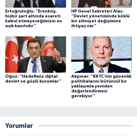
Ertuğruloğlu: “Erenköy,
HP Genel Sekreteri Alas:
hiçbir şart altında esareti
“Devlet yönetiminde köklü
kabul etmeyeceğimizin en
bir zihniyet değişimine
açık kanıtıdır”
ihtiyaç var”
Oğuz: “Hedefimiz dijital
Akpınar: “KKTC’nin güvenlik
devlet ve güçlü kurumlar”
politikalarını bütüncül bir
yaklaşımla yeniden
değerlendirmesi
gerekiyor”
Yorumlar