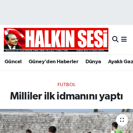
Nöbetçi Eczaneler
Hava Durumu
Trafik Durumu
Güncel
Güney'den Haberler
Dünya
Ayaklı Ga
Puan Durumu ve Fikstür
Tüm Manşetler
FUTBOL
Milliler ilk idmanını yaptı
Son Dakika Haberleri
Haber Arşivi