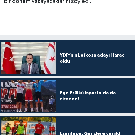
bir dönem yaşayacaklarını söyledi.
YDP’nin Lefkoşa adayı Haraç
oldu
Ege Erülkü Isparta’da da
zirvede!
Esentepe, Gençlere yenildi