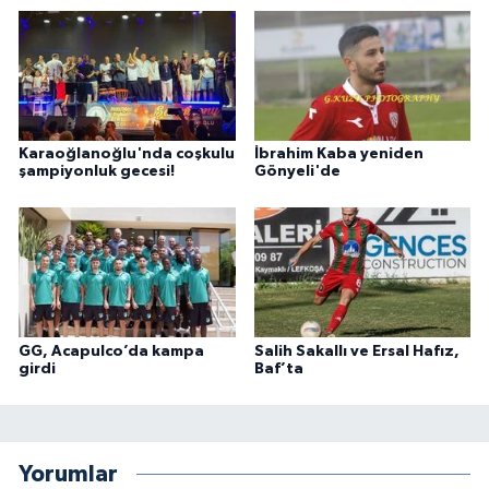
Karaoğlanoğlu'nda coşkulu
İbrahim Kaba yeniden
şampiyonluk gecesi!
Gönyeli'de
GG, Acapulco’da kampa
Salih Sakallı ve Ersal Hafız,
girdi
Baf’ta
Yorumlar