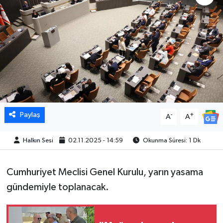
Paylaş
-
+
A
A
Halkın Sesi
02.11.2025 - 14:59
Okunma Süresi: 1 Dk
Cumhuriyet Meclisi Genel Kurulu, yarın yasama
gündemiyle toplanacak.