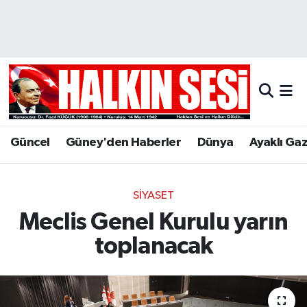
Nöbetçi Eczaneler
Hava Durumu
Trafik Durumu
Güncel
Güney'den Haberler
Dünya
Ayaklı Ga
Puan Durumu ve Fikstür
Tüm Manşetler
SIYASET
Meclis Genel Kurulu yarın
Son Dakika Haberleri
toplanacak
Haber Arşivi