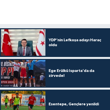
YDP’nin Lefkoşa adayı Haraç
oldu
Ege Erülkü Isparta’da da
zirvede!
Esentepe, Gençlere yenildi