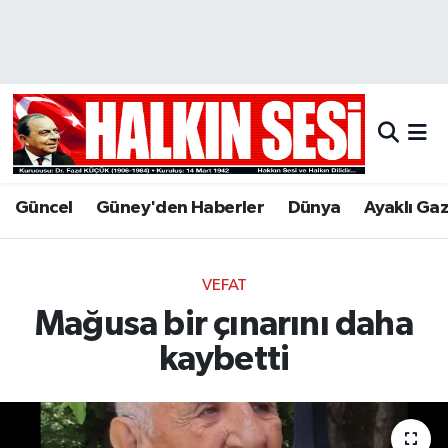
Nöbetçi Eczaneler
Hava Durumu
Trafik Durumu
Güncel
Güney'den Haberler
Dünya
Ayaklı Ga
Puan Durumu ve Fikstür
Tüm Manşetler
VEFAT
Mağusa bir çınarını daha
Son Dakika Haberleri
kaybetti
Haber Arşivi