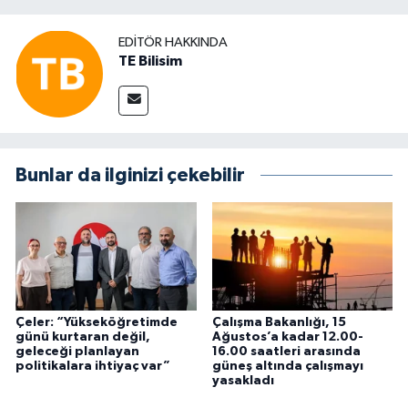
EDITÖR HAKKINDA
TE Bilisim
Bunlar da ilginizi çekebilir
Çeler: “Yükseköğretimde
Çalışma Bakanlığı, 15
günü kurtaran değil,
Ağustos’a kadar 12.00-
geleceği planlayan
16.00 saatleri arasında
politikalara ihtiyaç var”
güneş altında çalışmayı
yasakladı