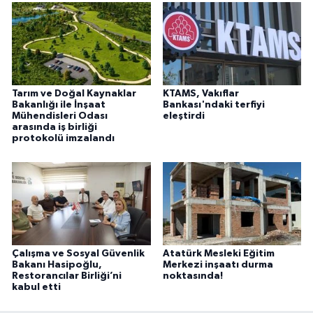
Tarım ve Doğal Kaynaklar
KTAMS, Vakıflar
Bakanlığı ile İnşaat
Bankası'ndaki terfiyi
Mühendisleri Odası
eleştirdi
arasında iş birliği
protokolü imzalandı
Çalışma ve Sosyal Güvenlik
Atatürk Mesleki Eğitim
Bakanı Hasipoğlu,
Merkezi inşaatı durma
Restorancılar Birliği’ni
noktasında!
kabul etti