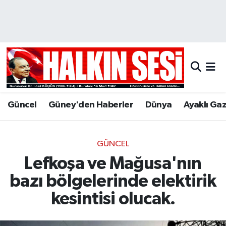
Nöbetçi Eczaneler
Hava Durumu
Trafik Durumu
Güncel
Güney'den Haberler
Dünya
Ayaklı Ga
Puan Durumu ve Fikstür
Tüm Manşetler
GÜNCEL
Lefkoşa ve Mağusa'nın
Son Dakika Haberleri
bazı bölgelerinde elektirik
Haber Arşivi
kesintisi olucak.