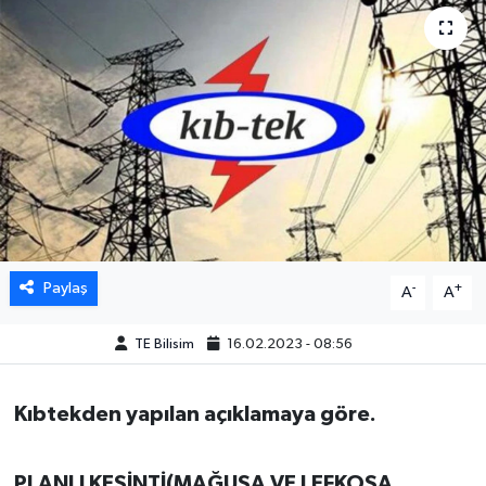
Paylaş
-
+
A
A
TE Bilisim
16.02.2023 - 08:56
Kıbtekden yapılan açıklamaya göre.
PLANLI KESİNTİ(MAĞUSA VE LEFKOŞA