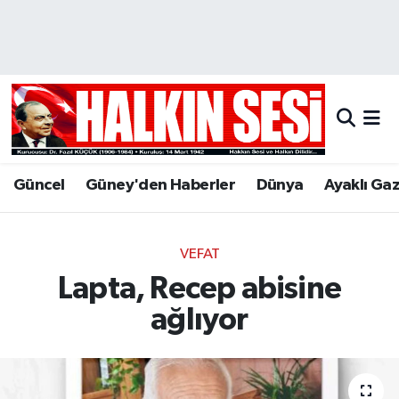
Nöbetçi Eczaneler
Hava Durumu
Trafik Durumu
Güncel
Güney'den Haberler
Dünya
Ayaklı Ga
Puan Durumu ve Fikstür
Tüm Manşetler
VEFAT
Lapta, Recep abisine
Son Dakika Haberleri
ağlıyor
Haber Arşivi