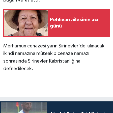
Pehlivan ailesinin acı
günü
Merhumun cenazesi yarın Şirinevler’de kılınacak
ikindi namazına müteakip cenaze namazı
sonrasında Şirinevler Kabristanlığına
defnedilecek.