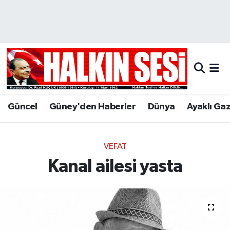
Nöbetçi Eczaneler
Hava Durumu
Trafik Durumu
Güncel
Güney'den Haberler
Dünya
Ayaklı Ga
Puan Durumu ve Fikstür
Tüm Manşetler
VEFAT
Kanal ailesi yasta
Son Dakika Haberleri
Haber Arşivi