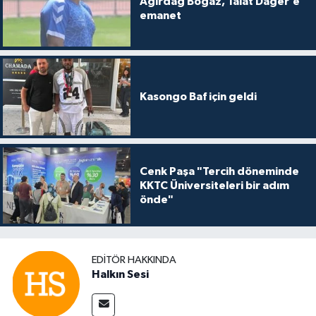
Ağırdağ Boğaz, Talat Dağer’e
emanet
Kasongo Baf için geldi
Cenk Paşa "Tercih döneminde
KKTC Üniversiteleri bir adım
önde"
EDITÖR HAKKINDA
Halkın Sesi