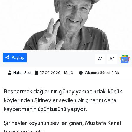
Paylaş
-
+
A
A
Halkın Sesi
17.06.2026 - 15:43
Okunma Süresi: 1 Dk
Beşparmak dağlarının güney yamacındaki küçük
köylerinden Şirinevler sevilen bir çınarını daha
kaybetmenin üzüntüsünü yaşıyor.
Şirinevler köyünün sevilen çınarı, Mustafa Kanal
bugün vefat etti.