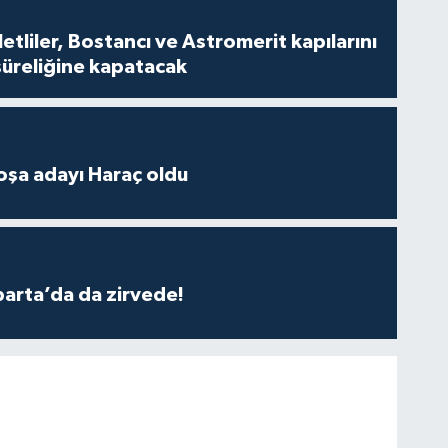
tliler, Bostancı ve Astromerit kapılarını
süreliğine kapatacak
oşa adayı Haraç oldu
parta’da da zirvede!