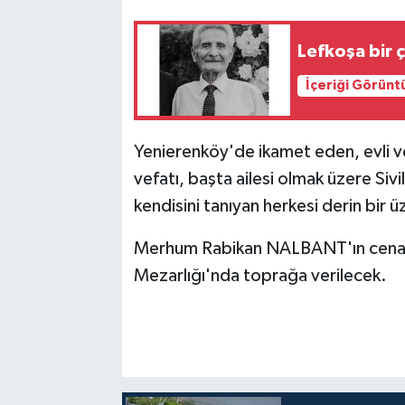
Lefkoşa bir 
İçeriği Görünt
Yenierenköy'de ikamet eden, evli v
vefatı, başta ailesi olmak üzere Sivi
kendisini tanıyan herkesi derin bir
Merhum Rabikan NALBANT'ın cenazes
Mezarlığı'nda toprağa verilecek.