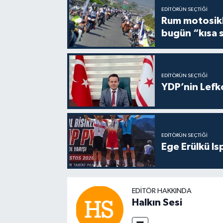
EDITÖRÜN SEÇTIĞI
Rum motosikle
bugün “kısa 
EDITÖRÜN SEÇTIĞI
YDP’nin Lefk
EDITÖRÜN SEÇTIĞI
Ege Erülkü Is
EDITÖR HAKKINDA
Halkın Sesi