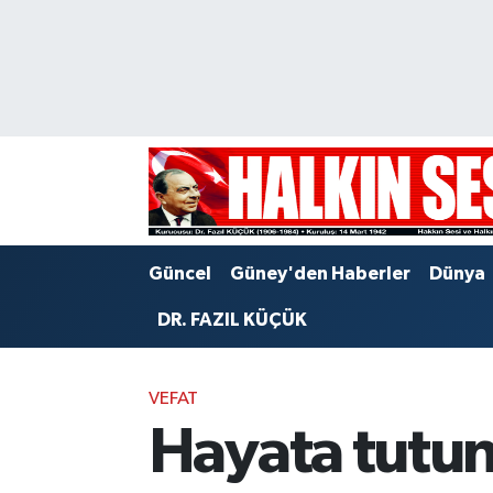
Nöbetçi Eczaneler
Hava Durumu
Trafik Durumu
Puan Durumu ve Fikstür
Güncel
Güney'den Haberler
Dünya
Tüm Manşetler
DR. FAZIL KÜÇÜK
Son Dakika Haberleri
VEFAT
Haber Arşivi
Hayata tutu