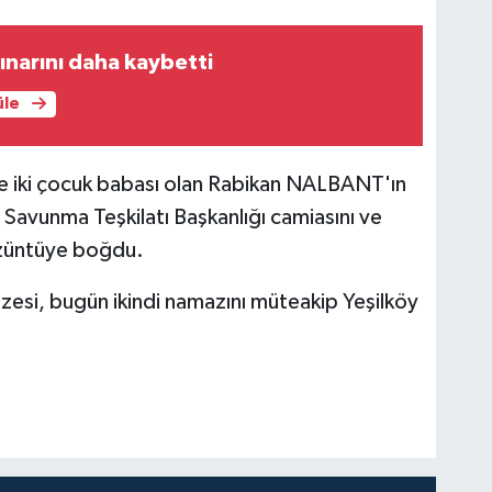
çınarını daha kaybetti
üle
e iki çocuk babası olan Rabikan NALBANT'ın
l Savunma Teşkilatı Başkanlığı camiasını ve
 üzüntüye boğdu.
i, bugün ikindi namazını müteakip Yeşilköy