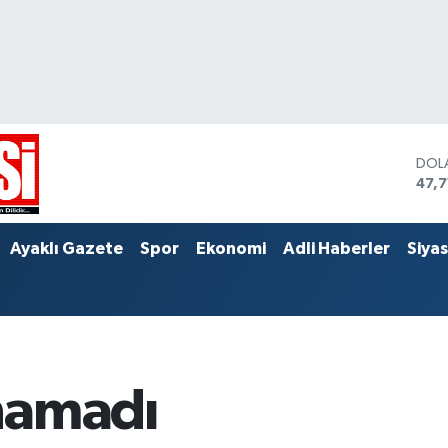
DOL
47,
EUR
55,1
STER
Ayaklı Gazete
Spor
Ekonomi
Adli Haberler
Siya
64,
namadı