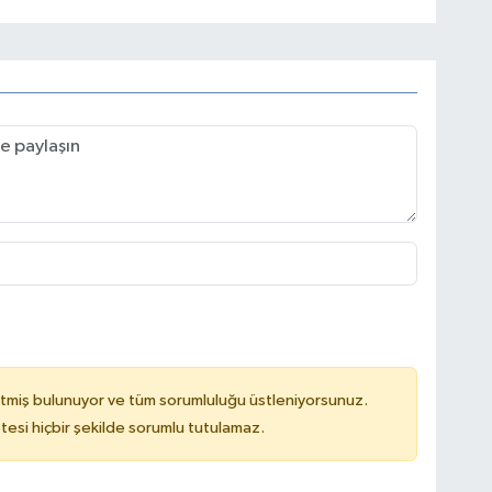
tmiş bulunuyor ve tüm sorumluluğu üstleniyorsunuz.
tesi hiçbir şekilde sorumlu tutulamaz.