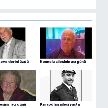
evenlerini üzdü
Konnolu ailesinin acı günü
esinin acı günü
Karaoğlan ailesi yasta