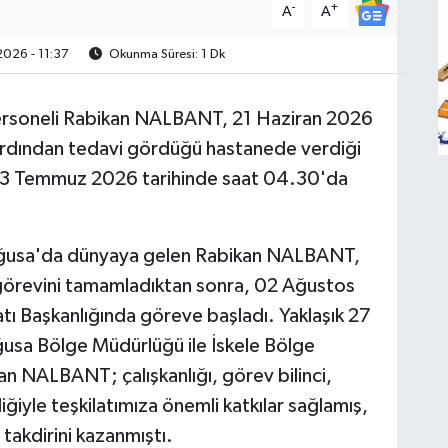
-
+
A
A
026 - 11:37
Okunma Süresi: 1 Dk
 personeli Rabikan NALBANT, 21 Haziran 2026
n ardından tedavi gördüğü hastanede verdiği
03 Temmuz 2026 tarihinde saat 04.30'da
ğusa'da dünyaya gelen Rabikan NALBANT,
k görevini tamamladıktan sonra, 02 Ağustos
atı Başkanlığında göreve başladı. Yaklaşık 27
ğusa Bölge Müdürlüğü ile İskele Bölge
 NALBANT; çalışkanlığı, görev bilinci,
liğiyle teşkilatımıza önemli katkılar sağlamış,
 takdirini kazanmıştı.