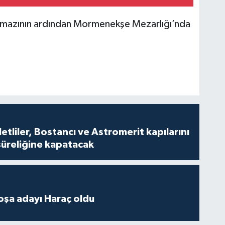
amazının ardından Mormenekşe Mezarlığı’nda
tliler, Bostancı ve Astromerit kapılarını
süreliğine kapatacak
oşa adayı Haraç oldu