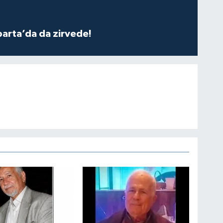
parta’da da zirvede!