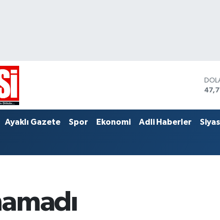
DOL
47,
EUR
55,1
STER
Ayaklı Gazete
Spor
Ekonomi
Adli Haberler
Siya
64,
namadı