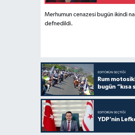
Merhumun cenazesi bugün ikindi n
defnedildi.
EDITÖRÜN SEÇTIĞI
Rum motosikle
bugün “kısa 
EDITÖRÜN SEÇTIĞI
YDP’nin Lefk