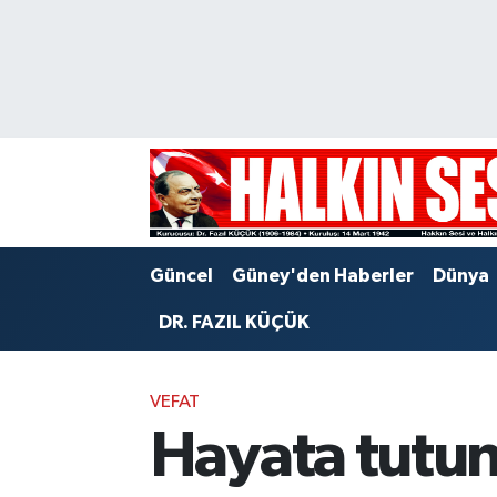
Nöbetçi Eczaneler
Hava Durumu
Trafik Durumu
Puan Durumu ve Fikstür
Güncel
Güney'den Haberler
Dünya
Tüm Manşetler
DR. FAZIL KÜÇÜK
Son Dakika Haberleri
VEFAT
Haber Arşivi
Hayata tutu