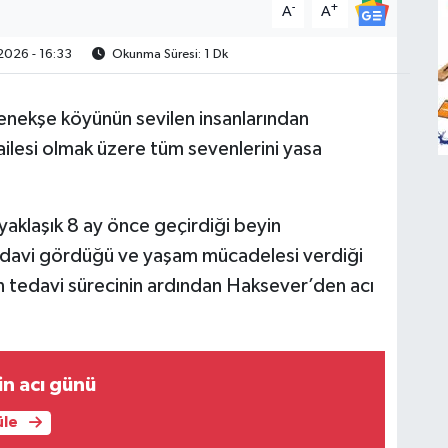
-
+
A
A
2026 - 16:33
Okunma Süresi: 1 Dk
ekşe köyünün sevilen insanlarından
ilesi olmak üzere tüm sevenlerini yasa
aklaşık 8 ay önce geçirdiği beyin
davi gördüğü ve yaşam mücadelesi verdiği
 tedavi sürecinin ardından Haksever’den acı
in acı günü
üle