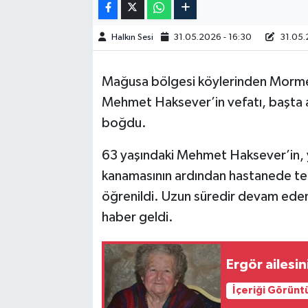
Halkın Sesi
31.05.2026 - 16:30
31.05.
Mağusa bölgesi köylerinden Mormen
Mehmet Haksever’in vefatı, başta a
boğdu.
63 yaşındaki Mehmet Haksever’in, y
kanamasının ardından hastanede te
öğrenildi. Uzun süredir devam eden
haber geldi.
Ergör ailesin
İçeriği Görünt