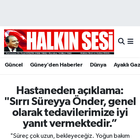
Nöbetçi Eczaneler
Hava Durumu
Trafik Durumu
Güncel
Güney'den Haberler
Dünya
Ayaklı Ga
Puan Durumu ve Fikstür
Tüm Manşetler
Hastaneden açıklama:
"Sırrı Süreyya Önder, genel
Son Dakika Haberleri
olarak tedavilerimize iyi
Haber Arşivi
yanıt vermektedir.”
"Süreç çok uzun, bekleyeceğiz. Yoğun bakım