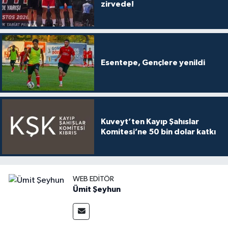
zirvede!
Esentepe, Gençlere yenildi
Kuveyt’ten Kayıp Şahıslar
Komitesi’ne 50 bin dolar katkı
WEB EDITÖR
Ümit Şeyhun