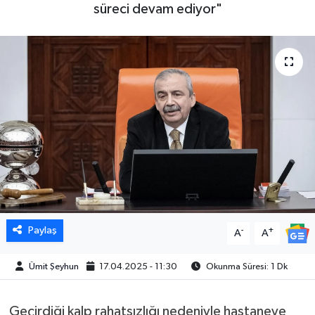
süreci devam ediyor"
Paylaş
-
+
A
A
Ümit Şeyhun
17.04.2025 - 11:30
Okunma Süresi: 1 Dk
Geçirdiği kalp rahatsızlığı nedeniyle hastaneye