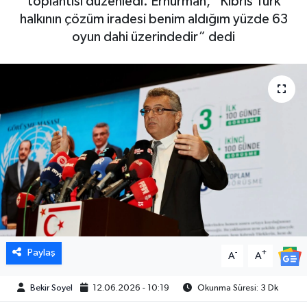
toplantısı düzenledi. Erhürman, “Kıbrıs Türk
halkının çözüm iradesi benim aldığım yüzde 63
oyun dahi üzerindedir” dedi
Paylaş
-
+
A
A
Bekir Soyel
12.06.2026 - 10:19
Okunma Süresi: 3 Dk