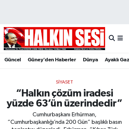
Nöbetçi Eczaneler
Hava Durumu
Trafik Durumu
Güncel
Güney'den Haberler
Dünya
Ayaklı Ga
Puan Durumu ve Fikstür
Tüm Manşetler
SIYASET
“Halkın çözüm iradesi
Son Dakika Haberleri
yüzde 63’ün üzerindedir”
Haber Arşivi
Cumhurbaşkanı Erhürman,
“Cumhurbaşkanlığı’nda 200 Gün” başlıklı basın