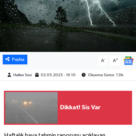
Paylaş
-
+
A
A
Halkın Sesi
02.05.2025 - 16:10
Okunma Süresi: 1 Dk
Dikkat! Sis Var
Haftalık hava tahmin raporunu açıklayan