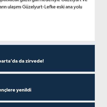
arın ulaşımı Güzelyurt-Lefke eski ana yolu
parta’da da zirvede!
nçlere yenildi