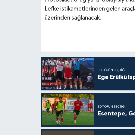
Lefke istikametlerinden gelen araçl
üzerinden sağlanacak.
EDITÖRÜN SEÇTIĞI
Ege Erülkü Is
EDITÖRÜN SEÇTIĞI
Esentepe, Ge