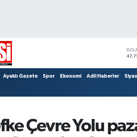
DOL
47,7
EUR
55,0
STER
Ayaklı Gazete
Spor
Ekonomi
Adli Haberler
Siya
64,2
fke Çevre Yolu paz