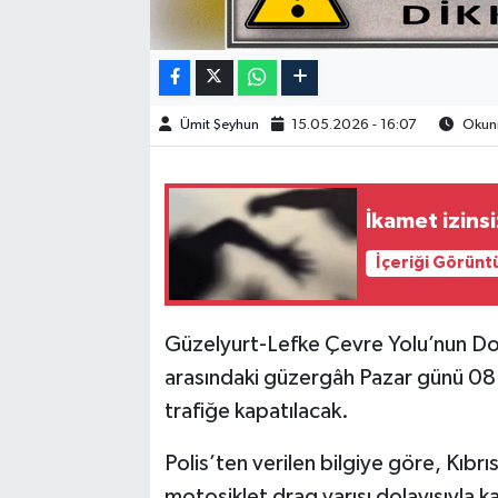
Ümit Şeyhun
15.05.2026 - 16:07
Okunm
İkamet izinsi
İçeriği Görünt
Güzelyurt-Lefke Çevre Yolu’nun D
arasındaki güzergâh Pazar günü 08.
trafiğe kapatılacak.
Polis’ten verilen bilgiye göre, Kıbr
motosiklet drag yarışı dolayısıyla 