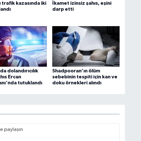
 trafik kazasında iki
İkamet izinsiz şahıs, eşini
landı
darp etti
da dolandırıcılık
Shadpooran’ın ölüm
hıs Ercan
sebebinin tespiti için kan ve
nı'nda tutuklandı
doku örnekleri alındı