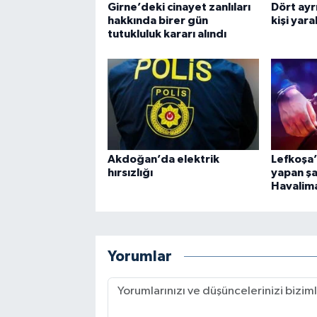
Girne’deki cinayet zanlıları
Dört ayrı
hakkında birer gün
kişi yara
tutukluluk kararı alındı
Akdoğan’da elektrik
Lefkoşa’
hırsızlığı
yapan şa
Havalima
Yorumlar