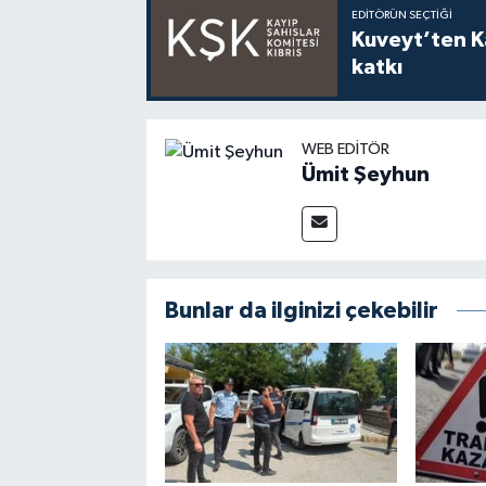
EDITÖRÜN SEÇTIĞI
Kuveyt’ten Ka
katkı
WEB EDITÖR
Ümit Şeyhun
Bunlar da ilginizi çekebilir