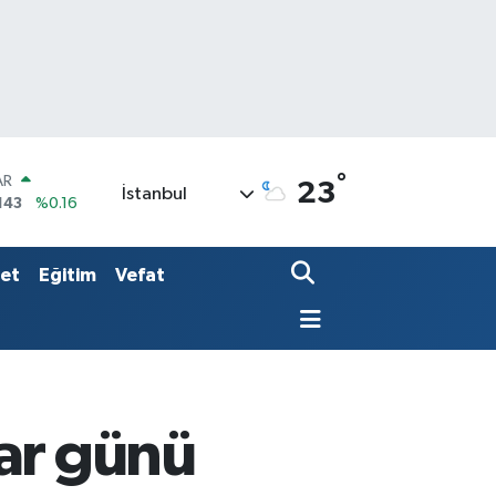
°
AR
23
İstanbul
143
%0.16
O
317
%-0.02
LİN
set
Eğitim
Vefat
463
%0.07
ar günü