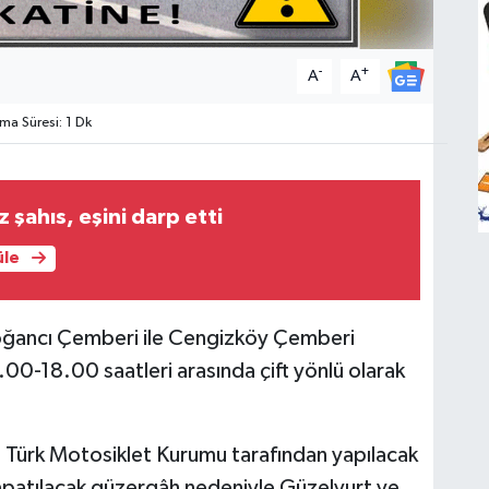
-
+
A
A
a Süresi: 1 Dk
z şahıs, eşini darp etti
üle
oğancı Çemberi ile Cengizköy Çemberi
00-18.00 saatleri arasında çift yönlü olarak
ıs Türk Motosiklet Kurumu tarafından yapılacak
kapatılacak güzergâh nedeniyle Güzelyurt ve