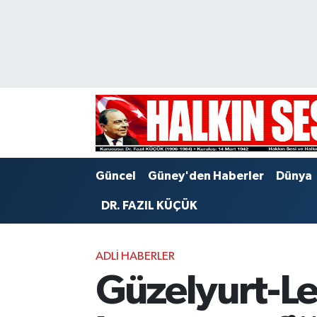
Nöbetçi Eczaneler
Hava Durumu
Trafik Durumu
Puan Durumu ve Fikstür
Güncel
Güney'den Haberler
Dünya
Tüm Manşetler
DR. FAZIL KÜÇÜK
Son Dakika Haberleri
ADLI HABERLER
Haber Arşivi
Güzelyurt-Le