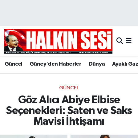
Nöbetçi Eczaneler
Hava Durumu
Trafik Durumu
Güncel
Güney'den Haberler
Dünya
Ayaklı Ga
Puan Durumu ve Fikstür
Tüm Manşetler
GÜNCEL
Göz Alıcı Abiye Elbise
Son Dakika Haberleri
Seçenekleri: Saten ve Saks
Haber Arşivi
Mavisi İhtişamı