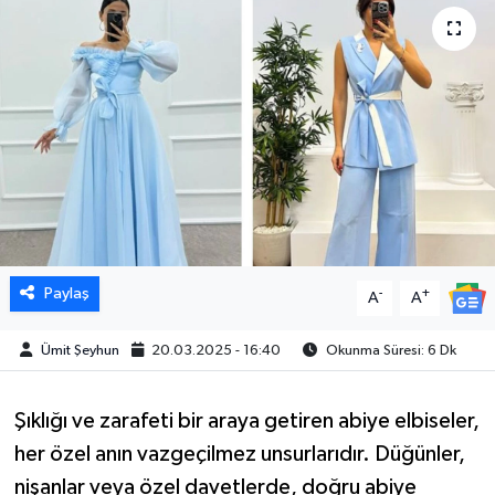
Paylaş
-
+
A
A
Ümit Şeyhun
20.03.2025 - 16:40
Okunma Süresi: 6 Dk
Şıklığı ve zarafeti bir araya getiren abiye elbiseler,
her özel anın vazgeçilmez unsurlarıdır. Düğünler,
nişanlar veya özel davetlerde, doğru abiye