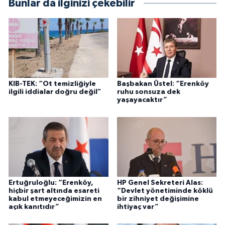
Bunlar da ilginizi çekebilir
KIB-TEK: “Ot temizliğiyle
Başbakan Üstel: “Erenköy
ilgili iddialar doğru değil"
ruhu sonsuza dek
yaşayacaktır”
Ertuğruloğlu: “Erenköy,
HP Genel Sekreteri Alas:
hiçbir şart altında esareti
“Devlet yönetiminde köklü
kabul etmeyeceğimizin en
bir zihniyet değişimine
açık kanıtıdır”
ihtiyaç var”