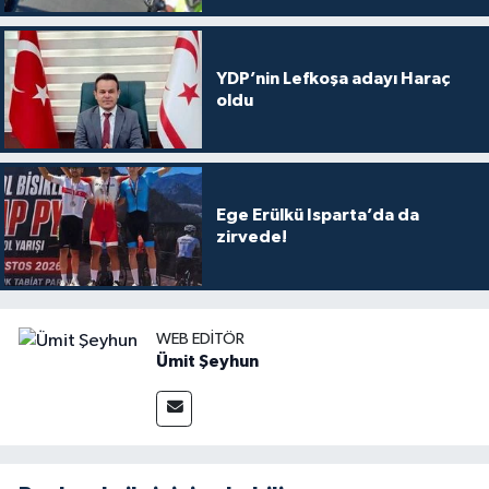
YDP’nin Lefkoşa adayı Haraç
oldu
Ege Erülkü Isparta’da da
zirvede!
WEB EDITÖR
Ümit Şeyhun