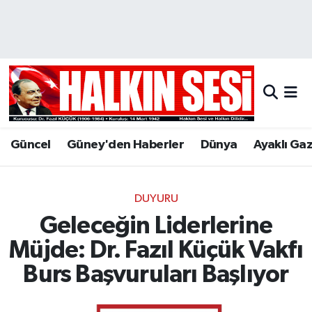
Nöbetçi Eczaneler
Hava Durumu
Trafik Durumu
Güncel
Güney'den Haberler
Dünya
Ayaklı Ga
Puan Durumu ve Fikstür
Tüm Manşetler
DUYURU
Geleceğin Liderlerine
Son Dakika Haberleri
Müjde: Dr. Fazıl Küçük Vakfı
Haber Arşivi
Burs Başvuruları Başlıyor