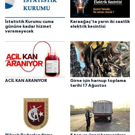
İstatistik Kurumu cuma
Karaağaç’ta yarın iki saatlik
gününe kadar hizmet
elektrik kesintisi
veremeyecek
ACİL KAN ARANIYOR
Girne için harnup toplama
tarihi 17 Ağustos