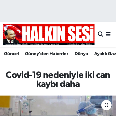
Nöbetçi Eczaneler
Hava Durumu
Trafik Durumu
Güncel
Güney'den Haberler
Dünya
Ayaklı Ga
Puan Durumu ve Fikstür
Tüm Manşetler
Covid-19 nedeniyle iki can
kaybı daha
Son Dakika Haberleri
Haber Arşivi