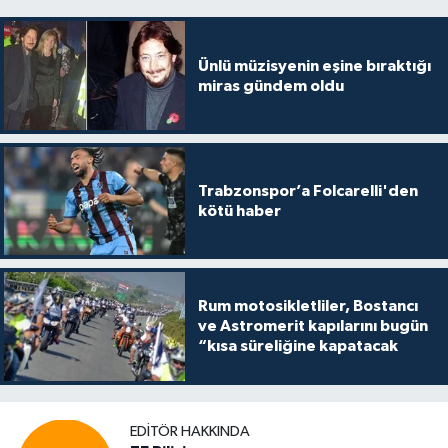
Ünlü müzisyenin eşine bıraktığı
miras gündem oldu
Trabzonspor’a Folcarelli'den
kötü haber
Rum motosikletliler, Bostancı
ve Astromerit kapılarını bugün
“kısa süreliğine kapatacak
EDITÖR HAKKINDA