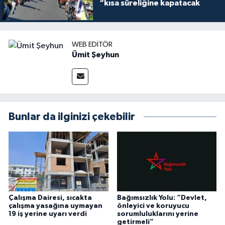
“kısa süreliğine kapatacak
WEB EDITÖR
Ümit Şeyhun
Bunlar da ilginizi çekebilir
Çalışma Dairesi, sıcakta
Bağımsızlık Yolu: “Devlet,
çalışma yasağına uymayan
önleyici ve koruyucu
19 iş yerine uyarı verdi
sorumluluklarını yerine
getirmeli”