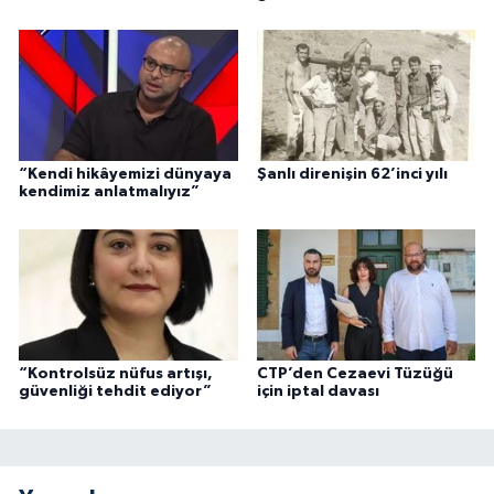
“Kendi hikâyemizi dünyaya
Şanlı direnişin 62’inci yılı
kendimiz anlatmalıyız”
“Kontrolsüz nüfus artışı,
CTP’den Cezaevi Tüzüğü
güvenliği tehdit ediyor”
için iptal davası