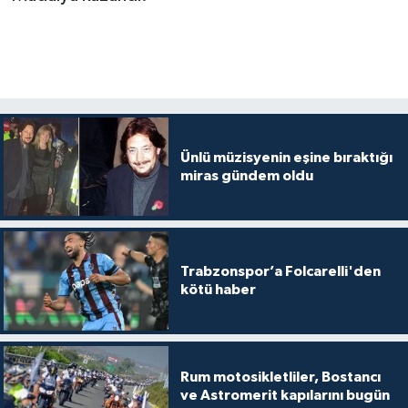
Ünlü müzisyenin eşine bıraktığı
miras gündem oldu
Trabzonspor’a Folcarelli'den
kötü haber
Rum motosikletliler, Bostancı
ve Astromerit kapılarını bugün