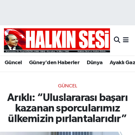
Nöbetçi Eczaneler
Hava Durumu
Trafik Durumu
Güncel
Güney'den Haberler
Dünya
Ayaklı Ga
Puan Durumu ve Fikstür
Tüm Manşetler
GÜNCEL
Arıklı: “Uluslararası başarı
Son Dakika Haberleri
kazanan sporcularımız
Haber Arşivi
ülkemizin pırlantalarıdır”