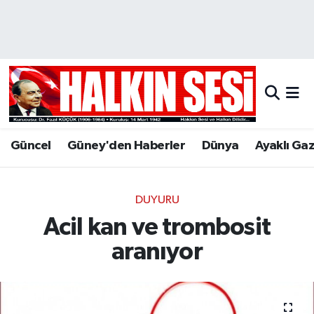
Nöbetçi Eczaneler
Hava Durumu
Trafik Durumu
Güncel
Güney'den Haberler
Dünya
Ayaklı Ga
Puan Durumu ve Fikstür
Tüm Manşetler
DUYURU
Acil kan ve trombosit
Son Dakika Haberleri
aranıyor
Haber Arşivi