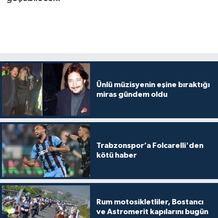
Ünlü müzisyenin eşine bıraktığı
miras gündem oldu
Trabzonspor’a Folcarelli'den
kötü haber
Rum motosikletliler, Bostancı
ve Astromerit kapılarını bugün