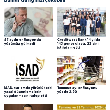
Bunlar da ilginizi çekebilir
57 aydır enflasyonda
Creditwest Bank 14 yılda
yüzümüz gülmedi
143 gence ulaştı, 22'sini
istihdam etti
İŞAD, turizmde yürürlükteki
Temmuz ayı enflasyonu
yasal düzenlemelerin
yüzde 2,90
uygulanmasını talep etti