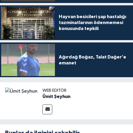
Hayvan besicileri şap hastalığı
tazminatlarının ödenmemesi
konusunda tepkili
Ağırdağ Boğaz, Talat Dağer’e
emanet
WEB EDITÖR
Ümit Şeyhun