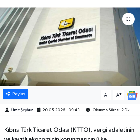
Paylaş
-
+
A
A
Ümit Şeyhun
20.05.2026 - 09:43
Okunma Süresi: 2 Dk
Kıbrıs Türk Ticaret Odası (KTTO), vergi adaletinin
ve kayıtlı ekonominin korunmasının ülke