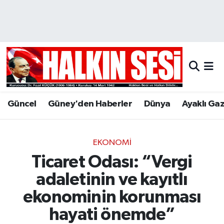
Nöbetçi Eczaneler
Hava Durumu
Trafik Durumu
Güncel
Güney'den Haberler
Dünya
Ayaklı Ga
Puan Durumu ve Fikstür
Tüm Manşetler
EKONOMI
Ticaret Odası: “Vergi
Son Dakika Haberleri
adaletinin ve kayıtlı
Haber Arşivi
ekonominin korunması
hayati önemde”