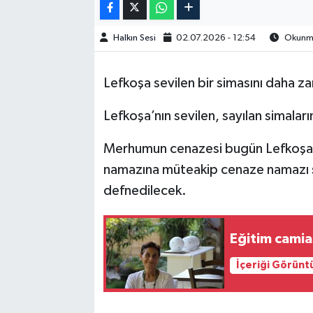
Halkın Sesi
02.07.2026 - 12:54
Okunma 
Lefkoşa sevilen bir simasını daha 
Lefkoşa’nın sevilen, sayılan simalar
Merhumun cenazesi bugün Lefkoşa’da
namazına müteakip cenaze namazı s
defnedilecek.
Eğitim camia
İçeriği Görünt