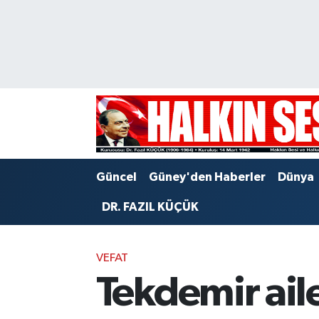
Nöbetçi Eczaneler
Hava Durumu
Trafik Durumu
Puan Durumu ve Fikstür
Güncel
Güney'den Haberler
Dünya
Tüm Manşetler
DR. FAZIL KÜÇÜK
Son Dakika Haberleri
VEFAT
Haber Arşivi
Tekdemir ail