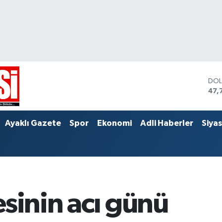
DO
47,
EU
55,
STE
Ayaklı Gazete
Spor
Ekonomi
Adli Haberler
Siya
64,
esinin acı günü