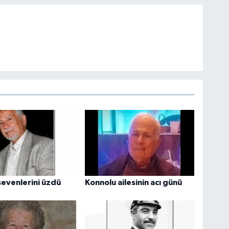
evenlerini üzdü
Konnolu ailesinin acı günü