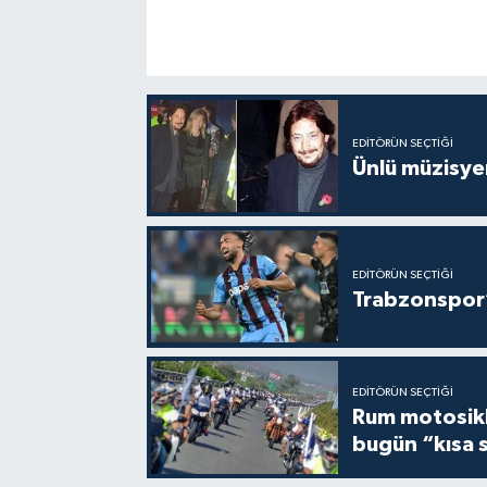
EDITÖRÜN SEÇTIĞI
Ünlü müzisye
EDITÖRÜN SEÇTIĞI
Trabzonspor’
EDITÖRÜN SEÇTIĞI
Rum motosikle
bugün “kısa 