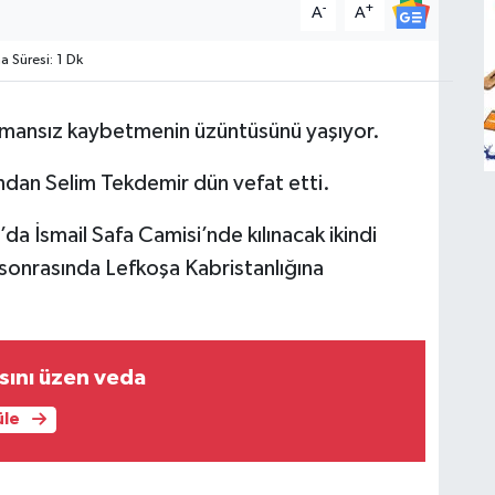
-
+
A
A
Süresi: 1 Dk
zamansız kaybetmenin üzüntüsünü yaşıyor.
ından Selim Tekdemir dün vefat etti.
 İsmail Safa Camisi’nde kılınacak ikindi
onrasında Lefkoşa Kabristanlığına
sını üzen veda
üle