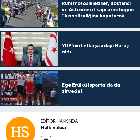
Rum motosikletliler, Bostancı
ve Astromerit kapılarını bugün
“kısa süreliğine kapatacak
YDP’nin Lefkoşa adayı Haraç
oldu
Ege Erülkü Isparta’da da
zirvede!
EDITÖR HAKKINDA
Halkın Sesi