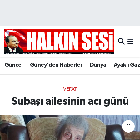
Nöbetçi Eczaneler
Hava Durumu
Trafik Durumu
Güncel
Güney'den Haberler
Dünya
Ayaklı Ga
Puan Durumu ve Fikstür
Tüm Manşetler
VEFAT
Subaşı ailesinin acı günü
Son Dakika Haberleri
Haber Arşivi