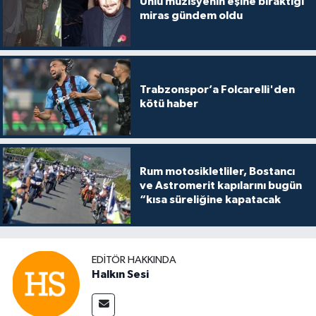
Ünlü müzisyenin eşine bıraktığı
miras gündem oldu
Trabzonspor’a Folcarelli'den
kötü haber
Rum motosikletliler, Bostancı
ve Astromerit kapılarını bugün
“kısa süreliğine kapatacak
EDITÖR HAKKINDA
Halkın Sesi