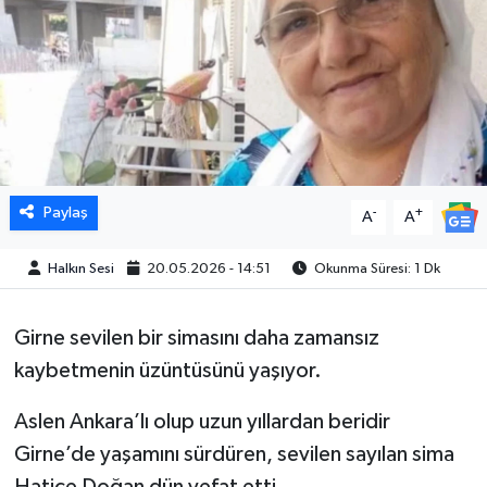
Paylaş
-
+
A
A
Halkın Sesi
20.05.2026 - 14:51
Okunma Süresi: 1 Dk
Girne sevilen bir simasını daha zamansız
kaybetmenin üzüntüsünü yaşıyor.
Aslen Ankara’lı olup uzun yıllardan beridir
Girne’de yaşamını sürdüren, sevilen sayılan sima
Hatice Doğan dün vefat etti.