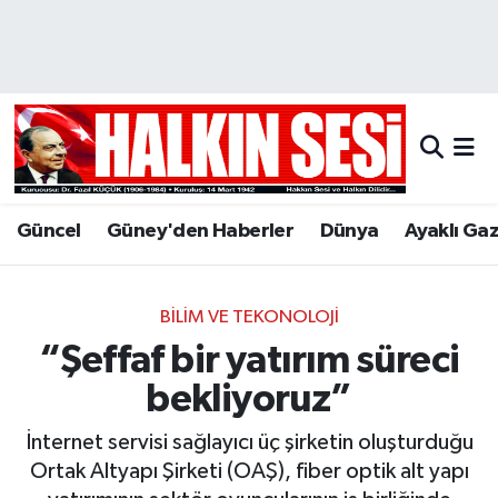
Nöbetçi Eczaneler
Hava Durumu
Trafik Durumu
Güncel
Güney'den Haberler
Dünya
Ayaklı Ga
Puan Durumu ve Fikstür
Tüm Manşetler
BILIM VE TEKONOLOJI
“Şeffaf bir yatırım süreci
Son Dakika Haberleri
bekliyoruz”
Haber Arşivi
İnternet servisi sağlayıcı üç şirketin oluşturduğu
Ortak Altyapı Şirketi (OAŞ), fiber optik alt yapı