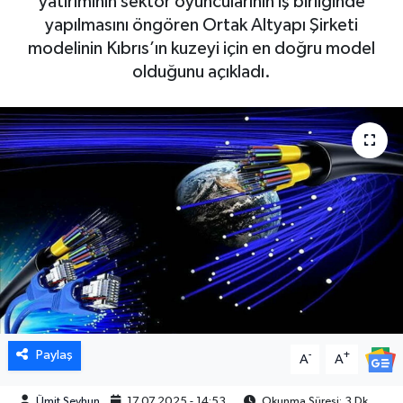
yatırımının sektör oyuncularının iş birliğinde
yapılmasını öngören Ortak Altyapı Şirketi
modelinin Kıbrıs’ın kuzeyi için en doğru model
olduğunu açıkladı.
Paylaş
-
+
A
A
Ümit Şeyhun
17.07.2025 - 14:53
Okunma Süresi: 3 Dk