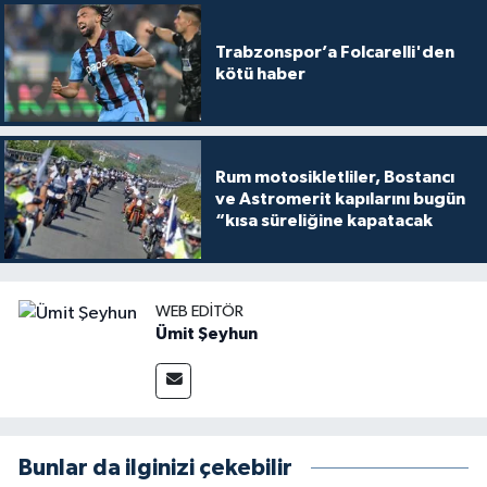
Trabzonspor’a Folcarelli'den
kötü haber
Rum motosikletliler, Bostancı
ve Astromerit kapılarını bugün
“kısa süreliğine kapatacak
WEB EDITÖR
Ümit Şeyhun
Bunlar da ilginizi çekebilir