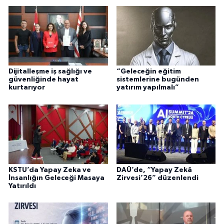
Dijitalleşme iş sağlığı ve
“Geleceğin eğitim
güvenliğinde hayat
sistemlerine bugünden
kurtarıyor
yatırım yapılmalı”
KSTU’da Yapay Zeka ve
DAÜ’de, “Yapay Zekâ
İnsanlığın Geleceği Masaya
Zirvesi’26” düzenlendi
Yatırıldı