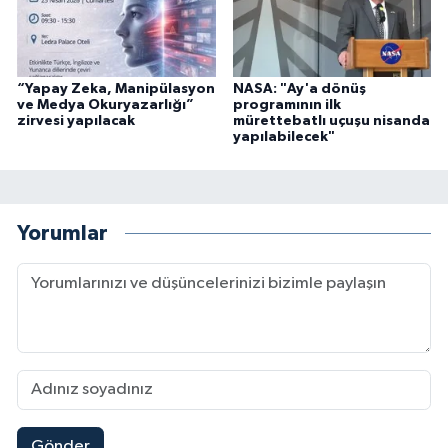
“Yapay Zeka, Manipülasyon
NASA: "Ay'a dönüş
ve Medya Okuryazarlığı”
programının ilk
zirvesi yapılacak
mürettebatlı uçuşu nisanda
yapılabilecek"
Yorumlar
Gönder