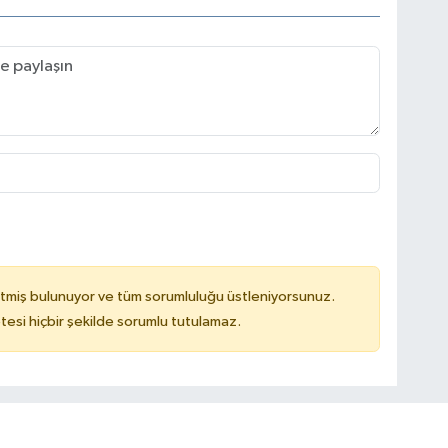
tmiş bulunuyor ve tüm sorumluluğu üstleniyorsunuz.
tesi hiçbir şekilde sorumlu tutulamaz.