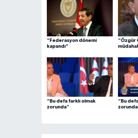
“Federasyon dönemi
“Özgür 
kapandı”
müdahal
“Bu defa farklı olmak
“Bu defa
zorunda”
zorunda