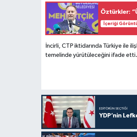
Öztürkler: “
İçeriği Görünt
İncirli, CTP iktidarında Türkiye ile iliş
temelinde yürütüleceğini ifade etti
EDITÖRÜN SEÇTIĞI
YDP’nin Lefk