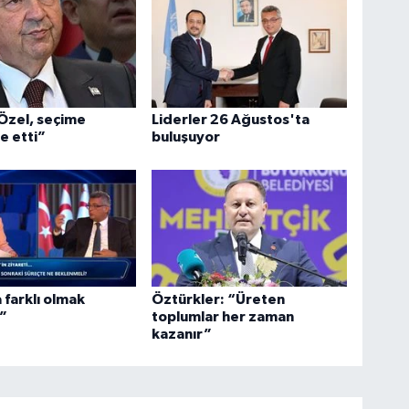
Özel, seçime
Liderler 26 Ağustos'ta
e etti”
buluşuyor
 farklı olmak
Öztürkler: “Üreten
”
toplumlar her zaman
kazanır”