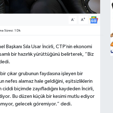
-
+
A
A
 Süresi: 1 Dk
l Başkanı Sıla Usar İncirli, CTP’nin ekonomi
amlı bir hazırlık yürüttüğünü belirterek, “Biz
dedi.
 bir çıkar grubunun faydasına işleyen bir
n nefes alamaz hale geldiğini, eşitsizliklerin
 ciddi biçimde zayıfladığını kaydeden İncirli,
iyor. Bu düzen küçük bir kesimi mutlu ediyor
amıyor, gelecek göremiyor.” dedi.