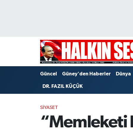
Nöbetçi Eczaneler
Hava Durumu
Trafik Durumu
Puan Durumu ve Fikstür
Güncel
Güney'den Haberler
Dünya
Tüm Manşetler
DR. FAZIL KÜÇÜK
Son Dakika Haberleri
SIYASET
Haber Arşivi
“Memleketi 