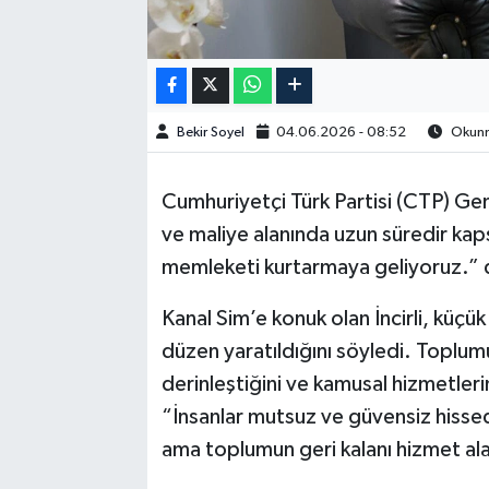
Bekir Soyel
04.06.2026 - 08:52
Okunma
Cumhuriyetçi Türk Partisi (CTP) Gene
ve maliye alanında uzun süredir kaps
memleketi kurtarmaya geliyoruz.” 
Kanal Sim’e konuk olan İncirli, küçük
düzen yaratıldığını söyledi. Toplumu
derinleştiğini ve kamusal hizmetlerin
“İnsanlar mutsuz ve güvensiz hissed
ama toplumun geri kalanı hizmet al