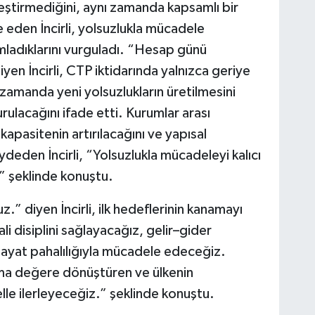
eştirmediğini, aynı zamanda kapsamlı bir
 eden İncirli, yolsuzlukla mücadele
ladıklarını vurguladı. “Hesap günü
yen İncirli, CTP iktidarında yalnızca geriye
amanda yeni yolsuzlukların üretilmesini
ulacağını ifade etti. Kurumlar arası
apasitenin artırılacağını ve yapısal
ydeden İncirli, “Yolsuzlukla mücadeleyi kalıcı
” şeklinde konuştu.
” diyen İncirli, ilk hedeflerinin kanamayı
i disiplini sağlayacağız, gelir–gider
hayat pahalılığıyla mücadele edeceğiz.
tma değere dönüştüren ve ülkenin
lle ilerleyeceğiz.” şeklinde konuştu.