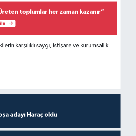
Üreten toplumlar her zaman kazanır”
üle
kilerin karşılıklı saygı, istişare ve kurumsallık
.
oşa adayı Haraç oldu