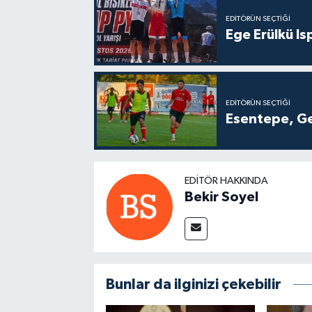
EDITÖRÜN SEÇTIĞI
Ege Erülkü Is
EDITÖRÜN SEÇTIĞI
Esentepe, Ge
EDITÖR HAKKINDA
Bekir Soyel
Bunlar da ilginizi çekebilir