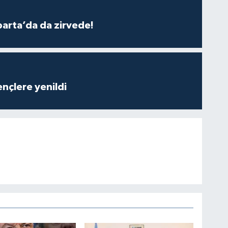
parta’da da zirvede!
nçlere yenildi