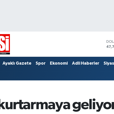
DOL
47,
EUR
55,
STE
Ayaklı Gazete
Spor
Ekonomi
Adli Haberler
Siya
64,
kurtarmaya geliyo