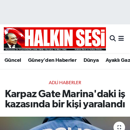
Nöbetçi Eczaneler
Hava Durumu
Trafik Durumu
Güncel
Güney'den Haberler
Dünya
Ayaklı Ga
Puan Durumu ve Fikstür
Tüm Manşetler
ADLI HABERLER
Karpaz Gate Marina'daki iş
Son Dakika Haberleri
kazasında bir kişi yaralandı
Haber Arşivi