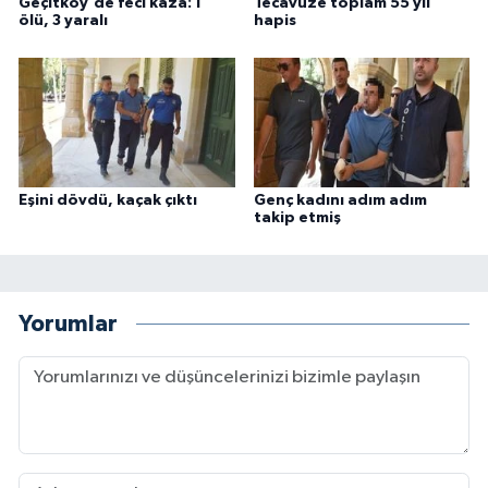
Geçitköy'de feci kaza: 1
Tecavüze toplam 55 yıl
ölü, 3 yaralı
hapis
Eşini dövdü, kaçak çıktı
Genç kadını adım adım
takip etmiş
Yorumlar