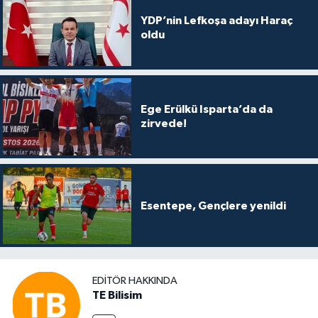
YDP’nin Lefkoşa adayı Haraç
oldu
Ege Erülkü Isparta’da da
zirvede!
Esentepe, Gençlere yenildi
EDITÖR HAKKINDA
TE Bilisim