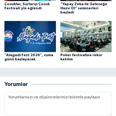
Çocuklar, Surlariçi Çocuk
“Yapay Zeka ile Geleceğe
Festivali'yle eğlendi
Hazır Ol” seminerleri
başladı
"Alagadi Fest 2026", cuma
Poker festivaline rekor
günü başlayacak
katılım
Yorumlar