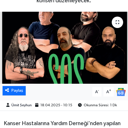
konseri düzenleyecek.
Paylaş
-
+
A
A
Ümit Şeyhun
18.04.2025 - 10:15
Okunma Süresi: 1 Dk
Kanser Hastalarına Yardım Derneği'nden yapılan