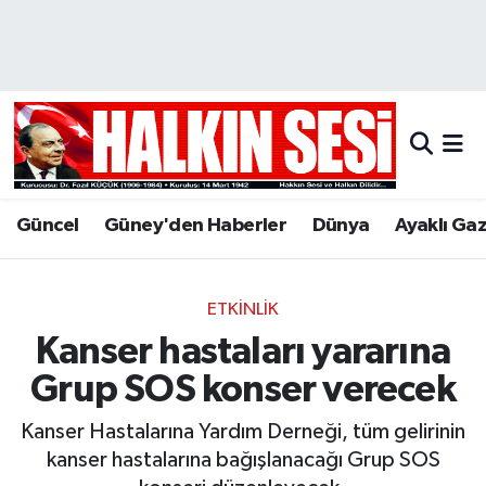
Nöbetçi Eczaneler
Hava Durumu
Trafik Durumu
Güncel
Güney'den Haberler
Dünya
Ayaklı Ga
Puan Durumu ve Fikstür
Tüm Manşetler
ETKINLIK
Kanser hastaları yararına
Son Dakika Haberleri
Grup SOS konser verecek
Haber Arşivi
Kanser Hastalarına Yardım Derneği, tüm gelirinin
kanser hastalarına bağışlanacağı Grup SOS