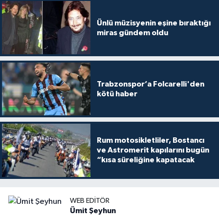
Ünlü müzisyenin eşine bıraktığı
miras gündem oldu
Trabzonspor’a Folcarelli'den
kötü haber
Rum motosikletliler, Bostancı
ve Astromerit kapılarını bugün
“kısa süreliğine kapatacak
WEB EDITÖR
Ümit Şeyhun