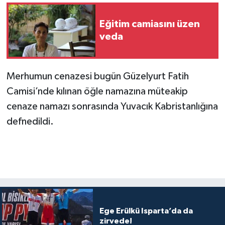
Eğitim camiasını üzen
veda
Merhumun cenazesi bugün Güzelyurt Fatih
Camisi’nde kılınan öğle namazına müteakip
cenaze namazı sonrasında Yuvacık Kabristanlığına
defnedildi.
Ege Erülkü Isparta’da da
zirvede!