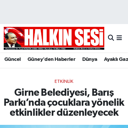
Nöbetçi Eczaneler
Hava Durumu
Trafik Durumu
Güncel
Güney'den Haberler
Dünya
Ayaklı Ga
Puan Durumu ve Fikstür
Tüm Manşetler
ETKINLIK
Girne Belediyesi, Barış
Son Dakika Haberleri
Parkı’nda çocuklara yönelik
Haber Arşivi
etkinlikler düzenleyecek