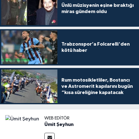
Ünlü müzisyenin eşine bıraktığı
miras gündem oldu
Trabzonspor’a Folcarelli'den
kötü haber
Rum motosikletliler, Bostancı
ve Astromerit kapılarını bugün
“kısa süreliğine kapatacak
WEB EDITÖR
Ümit Şeyhun