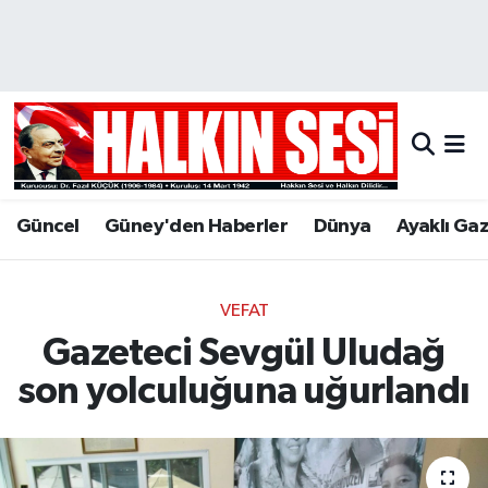
Nöbetçi Eczaneler
Hava Durumu
Trafik Durumu
Güncel
Güney'den Haberler
Dünya
Ayaklı Ga
Puan Durumu ve Fikstür
Tüm Manşetler
VEFAT
Gazeteci Sevgül Uludağ
Son Dakika Haberleri
son yolculuğuna uğurlandı
Haber Arşivi