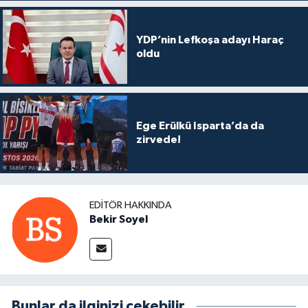
YDP’nin Lefkoşa adayı Haraç
oldu
Ege Erülkü Isparta’da da
zirvede!
EDITÖR HAKKINDA
Bekir Soyel
Bunlar da ilginizi çekebilir