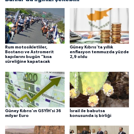
Rum motosikletliler,
Güney Kıbrıs'ta yıllık
Bostancı ve Astromerit
enflasyon temmuzda yüzde
kapılarını bugün “kısa
2,9 oldu
süreliğine kapatacak
Güney Kıbrıs’ın GSYİH’si 36
İsrail ile babutsa
milyar Euro
konusunda iş birliği