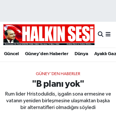
Nöbetçi Eczaneler
Hava Durumu
Trafik Durumu
Güncel
Güney'den Haberler
Dünya
Ayaklı Ga
Puan Durumu ve Fikstür
Tüm Manşetler
GÜNEY'DEN HABERLER
"B planı yok"
Son Dakika Haberleri
Rum lider Hristodulidis, işgalin sona ermesine ve
Haber Arşivi
vatanın yeniden birleşmesine ulaşmaktan başka
bir alternatifleri olmadığını söyledi