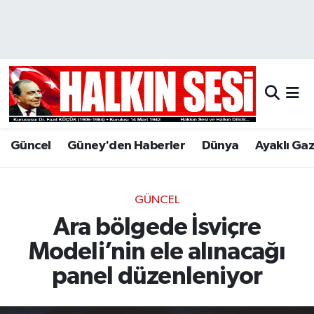
Nöbetçi Eczaneler
Hava Durumu
Trafik Durumu
Güncel
Güney'den Haberler
Dünya
Ayaklı Ga
Puan Durumu ve Fikstür
Tüm Manşetler
GÜNCEL
Ara bölgede İsviçre
Son Dakika Haberleri
Modeli’nin ele alınacağı
Haber Arşivi
panel düzenleniyor