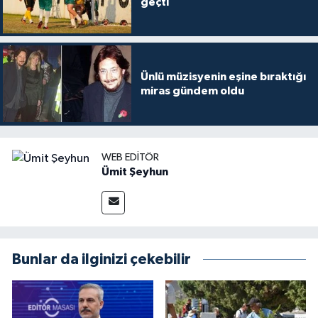
geçti
Ünlü müzisyenin eşine bıraktığı
miras gündem oldu
WEB EDITÖR
Ümit Şeyhun
Bunlar da ilginizi çekebilir