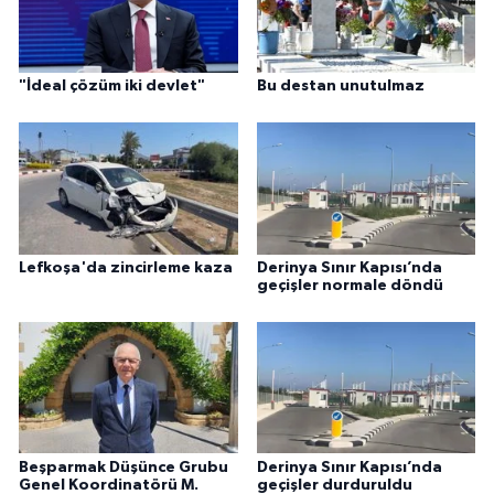
"İdeal çözüm iki devlet"
Bu destan unutulmaz
Lefkoşa'da zincirleme kaza
Derinya Sınır Kapısı’nda
geçişler normale döndü
Beşparmak Düşünce Grubu
Derinya Sınır Kapısı’nda
Genel Koordinatörü M.
geçişler durduruldu