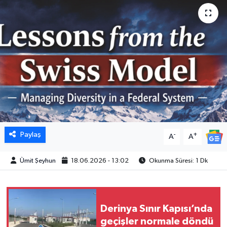
Paylaş
-
+
A
A
Ümit Şeyhun
18.06.2026 - 13:02
Okunma Süresi: 1 Dk
Derinya Sınır Kapısı’nda
geçişler normale döndü