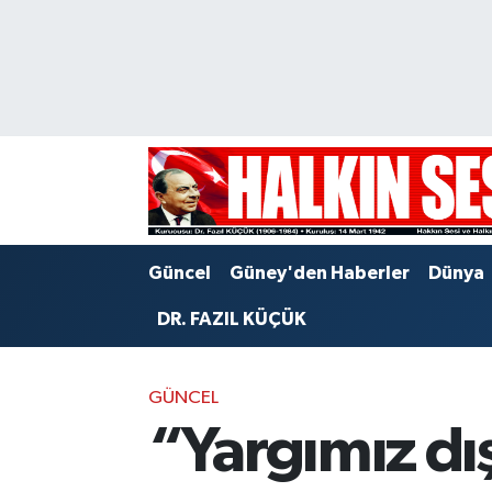
Nöbetçi Eczaneler
Hava Durumu
Trafik Durumu
Puan Durumu ve Fikstür
Güncel
Güney'den Haberler
Dünya
Tüm Manşetler
DR. FAZIL KÜÇÜK
Son Dakika Haberleri
GÜNCEL
Haber Arşivi
“Yargımız dı