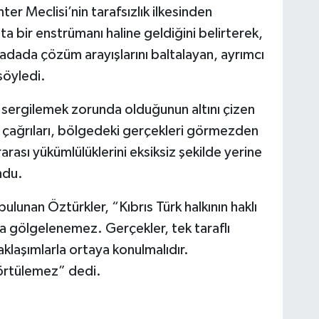
r Meclisi’nin tarafsızlık ilkesinden
ta bir enstrümanı haline geldiğini belirterek,
 "adada çözüm arayışlarını baltalayan, ayrımcı
söyledi.
 sergilemek zorunda olduğunun altını çizen
ı çağrıları, bölgedeki gerçekleri görmezden
rarası yükümlülüklerini eksiksiz şekilde yerine
ndu.
lunan Öztürkler, “Kıbrıs Türk halkının haklı
a gölgelenemez. Gerçekler, tek taraflı
aklaşımlarla ortaya konulmalıdır.
örtülemez” dedi.