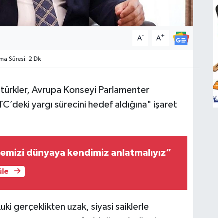
-
+
A
A
a Süresi: 2 Dk
türkler, Avrupa Konseyi Parlamenter
’deki yargı sürecini hedef aldığına" işaret
emizi dünyaya kendimiz anlatmalıyız”
üle
ki gerçeklikten uzak, siyasi saiklerle