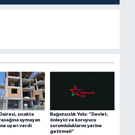
Dairesi, sıcakta
Bağımsızlık Yolu: “Devlet,
 yasağına uymayan
önleyici ve koruyucu
ine uyarı verdi
sorumluluklarını yerine
getirmeli”