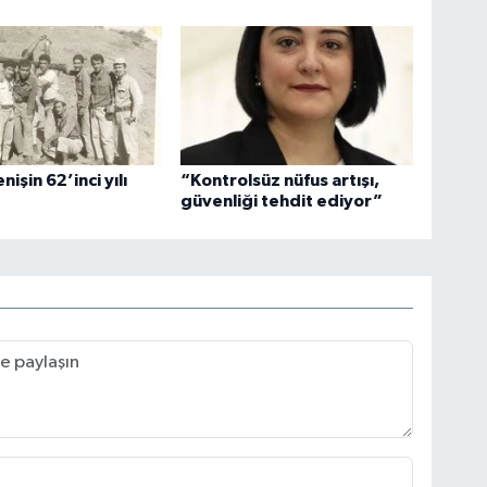
nişin 62’inci yılı
“Kontrolsüz nüfus artışı,
güvenliği tehdit ediyor”