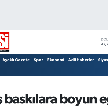
DO
47,
EU
55,
STE
Ayaklı Gazete
Spor
Ekonomi
Adli Haberler
Siya
64,
ş baskılara boyun