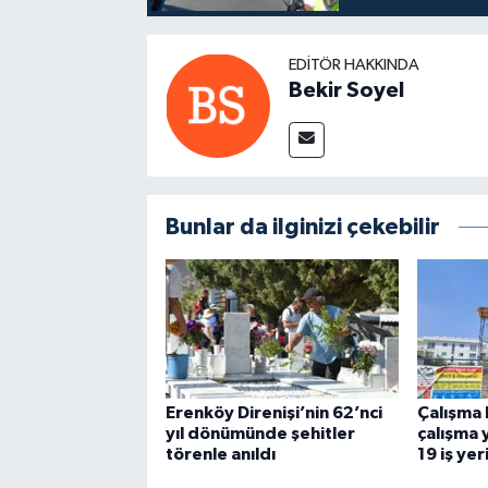
EDITÖR HAKKINDA
Bekir Soyel
Bunlar da ilginizi çekebilir
Erenköy Direnişi’nin 62’nci
Çalışma 
yıl dönümünde şehitler
çalışma
törenle anıldı
19 iş yer