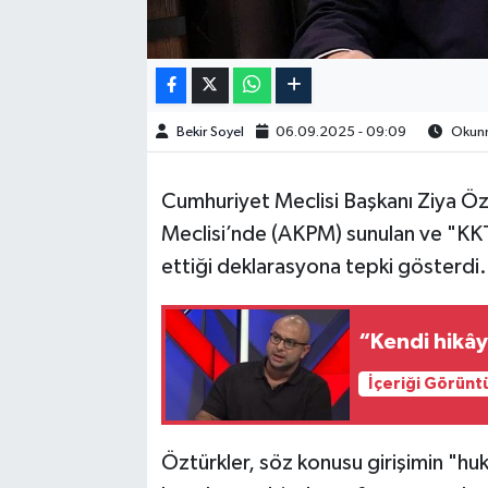
Bekir Soyel
06.09.2025 - 09:09
Okunm
Cumhuriyet Meclisi Başkanı Ziya Öz
Meclisi’nde (AKPM) sunulan ve "KKTC
ettiği deklarasyona tepki gösterdi.
“Kendi hikây
İçeriği Görünt
Öztürkler, söz konusu girişimin "huku