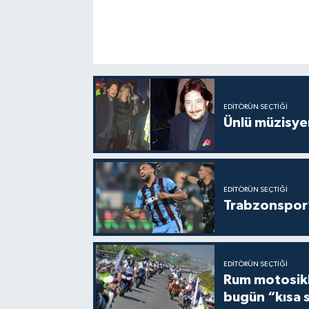
EDITÖRÜN SEÇTIĞI
Ünlü müzisye
EDITÖRÜN SEÇTIĞI
Trabzonspor’
EDITÖRÜN SEÇTIĞI
Rum motosikle
bugün “kısa 