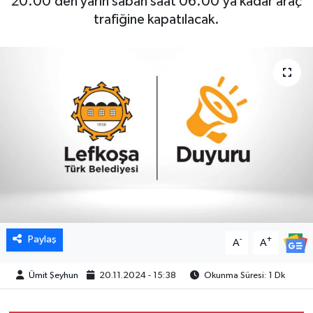
20.00’den yarın sabah saat 06.00’ya kadar araç
trafiğine kapatılacak.
Paylaş
-
+
A
A
Ümit Şeyhun
20.11.2024 - 15:38
Okunma Süresi: 1 Dk