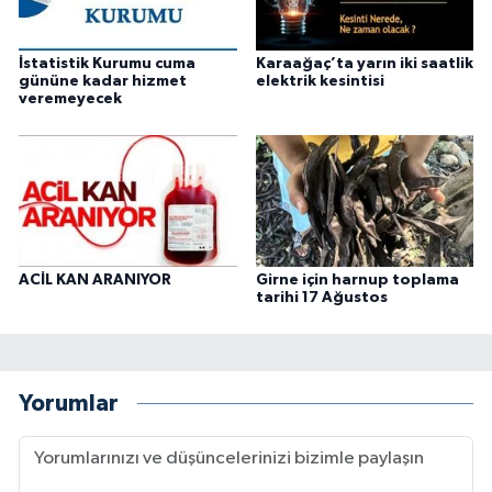
İstatistik Kurumu cuma
Karaağaç’ta yarın iki saatlik
gününe kadar hizmet
elektrik kesintisi
veremeyecek
ACİL KAN ARANIYOR
Girne için harnup toplama
tarihi 17 Ağustos
Yorumlar