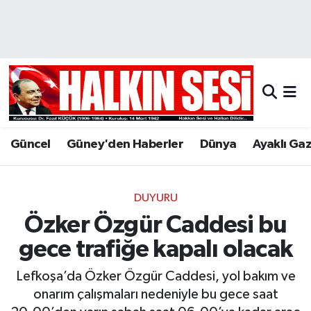
Nöbetçi Eczaneler
Hava Durumu
Trafik Durumu
Güncel
Güney'den Haberler
Dünya
Ayaklı Ga
Puan Durumu ve Fikstür
Tüm Manşetler
DUYURU
Özker Özgür Caddesi bu
Son Dakika Haberleri
gece trafiğe kapalı olacak
Haber Arşivi
Lefkoşa’da Özker Özgür Caddesi, yol bakım ve
onarım çalışmaları nedeniyle bu gece saat