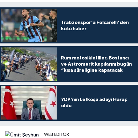
Trabzonspor’a Folcarelli'den
kötü haber
Rum motosikletliler, Bostancı
ve Astromerit kapılarını bugün
“kısa süreliğine kapatacak
YDP’nin Lefkoşa adayı Haraç
oldu
WEB EDITÖR