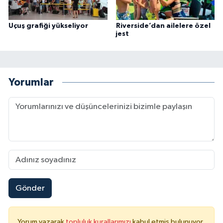
Uçuş grafiği yükseliyor
Riverside’dan ailelere özel
jest
Yorumlar
Gönder
Yorum yazarak
topluluk kurallarımızı
kabul etmiş bulunuyor