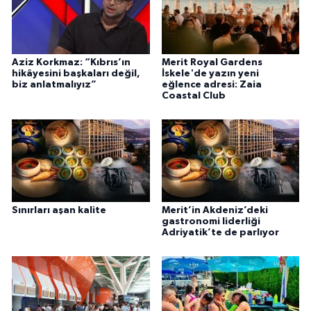
Aziz Korkmaz: “Kıbrıs’ın
Merit Royal Gardens
hikâyesini başkaları değil,
İskele'de yazın yeni
biz anlatmalıyız”
eğlence adresi: Zaia
Coastal Club
Sınırları aşan kalite
Merit’in Akdeniz’deki
gastronomi liderliği
Adriyatik’te de parlıyor