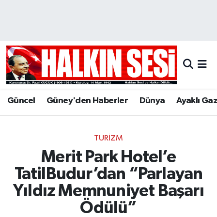
Nöbetçi Eczaneler
Hava Durumu
Trafik Durumu
Güncel
Güney'den Haberler
Dünya
Ayaklı Ga
Puan Durumu ve Fikstür
Tüm Manşetler
TURIZM
Merit Park Hotel’e
Son Dakika Haberleri
TatilBudur’dan “Parlayan
Haber Arşivi
Yıldız Memnuniyet Başarı
Ödülü”