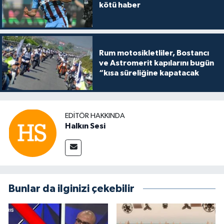
kötü haber
Rum motosikletliler, Bostancı
ve Astromerit kapılarını bugün
“kısa süreliğine kapatacak
EDITÖR HAKKINDA
Halkın Sesi
Bunlar da ilginizi çekebilir