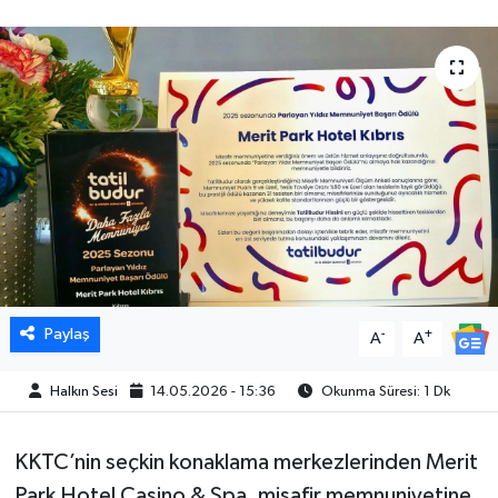
Paylaş
-
+
A
A
Halkın Sesi
14.05.2026 - 15:36
Okunma Süresi: 1 Dk
KKTC’nin seçkin konaklama merkezlerinden Merit
Park Hotel Casino & Spa, misafir memnuniyetine