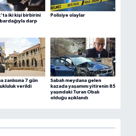
ta iki kişi birbirini
Polisiye olaylar
i bardağıyla darp
a zanlısına 7 gün
Sabah meydana gelen
ukluluk verildi
kazada yaşamını yitirenin 85
yaşındaki Turan Obalı
olduğu açıklandı