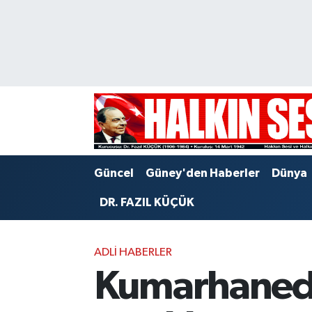
Nöbetçi Eczaneler
Hava Durumu
Trafik Durumu
Puan Durumu ve Fikstür
Güncel
Güney'den Haberler
Dünya
Tüm Manşetler
DR. FAZIL KÜÇÜK
Son Dakika Haberleri
ADLI HABERLER
Haber Arşivi
Kumarhanedek