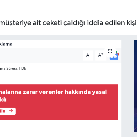
teriye ait ceketi çaldığı iddia edilen kişi
-
+
A
A
a Süresi: 1 Dk
larına zarar verenler hakkında yasal
ldı
üle