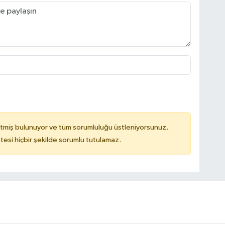
tmiş bulunuyor ve tüm sorumluluğu üstleniyorsunuz.
tesi hiçbir şekilde sorumlu tutulamaz.