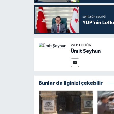
EDITÖRÜN SEÇTIĞI
YDP’nin Lefk
WEB EDITÖR
Ümit Şeyhun
Bunlar da ilginizi çekebilir