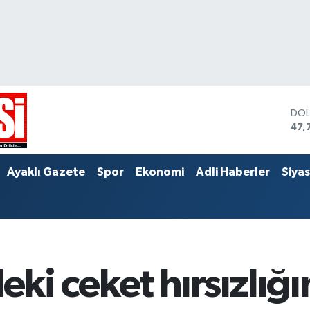
DO
47,
EU
55,
STE
Ayaklı Gazete
Spor
Ekonomi
Adli Haberler
Siya
64,
i ceket hırsızlığ