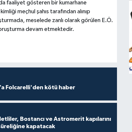
’da faaliyet gösteren bir kumarhane
 kimliği meçhul şahıs tarafından alınıp
soruşturmada, meselede zanlı olarak görülen E.Ö.
 Soruşturma devam etmektedir.
a Folcarelli'den kötü haber
tliler, Bostancı ve Astromerit kapılarını
süreliğine kapatacak