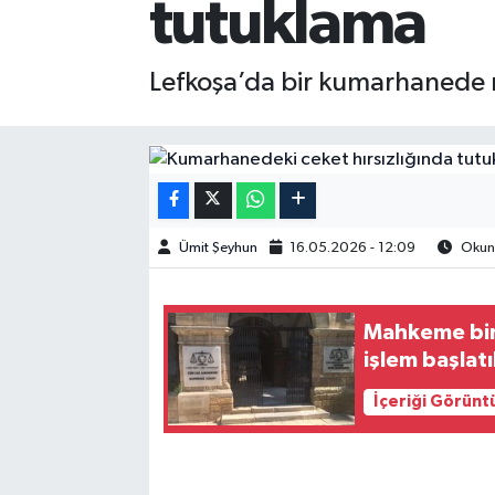
tutuklama
Lefkoşa’da bir kumarhanede müş
Ümit Şeyhun
16.05.2026 - 12:09
Okunm
Mahkeme bina
işlem başlatı
İçeriği Görünt