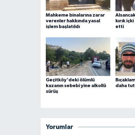
Mahkeme binalarına zarar
Alsancak’
verenler hakkında yasal
kırık içk
işlem başlatıldı
etti
Geçitköy'deki ölümlü
Bıçaklam
kazanın sebebi yine alkollü
daha tut
sürüş
Yorumlar