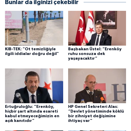
Bunlar da ilginizi çekebilir
KIB-TEK: “Ot temizliğiyle
Başbakan Üstel: “Erenköy
ilgili iddialar doğru değil"
ruhu sonsuza dek
yaşayacaktır”
Ertuğruloğlu: “Erenköy,
HP Genel Sekreteri Alas:
hiçbir şart altında esareti
“Devlet yönetiminde köklü
kabul etmeyeceğimizin en
bir zihniyet değişimine
açık kanıtıdır”
ihtiyaç var”