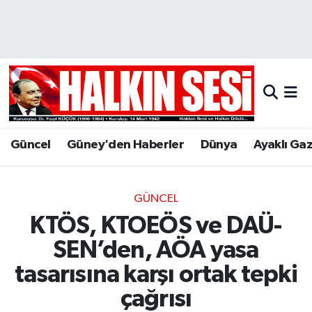
Nöbetçi Eczaneler
Hava Durumu
Trafik Durumu
Güncel
Güney'den Haberler
Dünya
Ayaklı Ga
Puan Durumu ve Fikstür
Tüm Manşetler
GÜNCEL
KTÖS, KTOEÖS ve DAÜ-
Son Dakika Haberleri
SEN’den, AÖA yasa
Haber Arşivi
tasarısına karşı ortak tepki
çağrısı