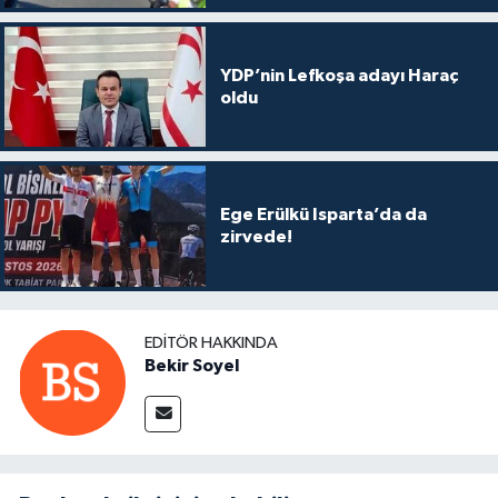
YDP’nin Lefkoşa adayı Haraç
oldu
Ege Erülkü Isparta’da da
zirvede!
EDITÖR HAKKINDA
Bekir Soyel