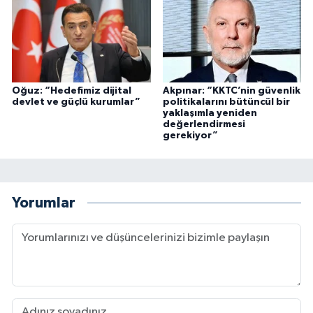
Oğuz: “Hedefimiz dijital
Akpınar: “KKTC’nin güvenlik
devlet ve güçlü kurumlar”
politikalarını bütüncül bir
yaklaşımla yeniden
değerlendirmesi
gerekiyor”
Yorumlar