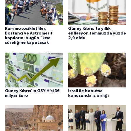
Rum motosikletliler,
Güney Kıbrıs'ta yıllık
Bostancı ve Astromerit
enflasyon temmuzda yüzde
kapılarını bugün “kısa
2,9 oldu
süreliğine kapatacak
Güney Kıbrıs’ın GSYİH’si 36
İsrail ile babutsa
milyar Euro
konusunda iş birliği