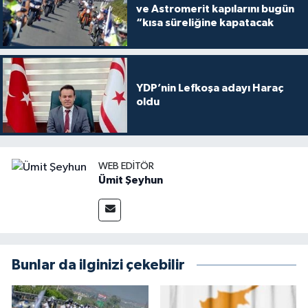
ve Astromerit kapılarını bugün
“kısa süreliğine kapatacak
YDP’nin Lefkoşa adayı Haraç
oldu
WEB EDITÖR
Ümit Şeyhun
Bunlar da ilginizi çekebilir