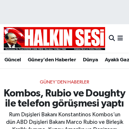
Nöbetçi Eczaneler
Hava Durumu
Trafik Durumu
Güncel
Güney'den Haberler
Dünya
Ayaklı Ga
Puan Durumu ve Fikstür
Tüm Manşetler
GÜNEY'DEN HABERLER
Kombos, Rubio ve Doughty
Son Dakika Haberleri
ile telefon görüşmesi yaptı
Haber Arşivi
Rum Dışişleri Bakanı Konstantinos Kombos’un
dün ABD Dışişleri Bakanı Marco Rubio ve Birleşik