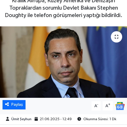
Krallık Avrupa, Kuzey Amerika ve Denizaşırı
Topraklardan sorumlu Devlet Bakanı Stephen
Doughty ile telefon görüşmeleri yaptığı bildirildi.
Paylaş
-
+
A
A
Ümit Şeyhun
21.06.2025 - 12:49
Okunma Süresi: 1 Dk